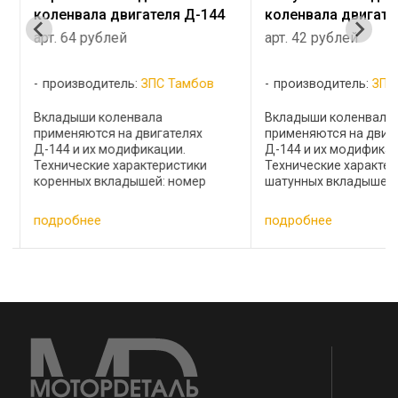
коленвала двигателя Д-144
коленвала двигате
арт. 64 рублей
арт. 42 рублей
производитель:
ЗПС Тамбов
производитель:
ЗПС
Вкладыши коленвала
Вкладыши коленвала
применяются на двигателях
применяются на двиг
Д-144 и их модификации.
Д-144 и их модификац
Технические характеристики
Технические характер
коренных вкладышей: номер
шатунных вкладышей:
комплекта сплав наименование
комплекта сплав наи
диаметр вала, мм А23.01-78-
диаметр шейки вала,м
подробнее
подробнее
0
144сб АО20 коренные Н1 70,25
1004150А1 АО20 шату
е
А23.01-78-144сб АО20 коренные
65,25 Д-144-1004150
Н2 70,0 ...
шатунные Н2 65,0 ...