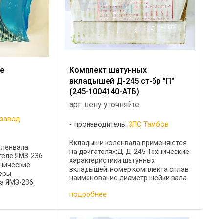
е
Комплект шатунных
вкладышей Д-245 ст-бр "П"
(245-1004140-АТБ)
арт. цену уточняйте
 завод
производитель:
ЗПС Тамбов
Вкладыши коленвала применяются
оленвала
на двигателях:Д-Д-245 Технические
теле ЯМЗ-236
характеристики шатунных
хнические
вкладышей: номер комплекта сплав
меры
наименование диаметр шейки вала
а ЯМЗ-236:
мм 245-1004140-АТБ ст-бр "П"
менование
подробнее
шатунные Н1 68,25 245-1004140-АТБ
и вала, мм
ст-бр "П" Шатунные Н2 68,0 ...
ные Стандарт