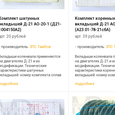
Комплект шатунных
Комплект коренны
вкладышей Д-21 АО-20-1 (Д21-
вкладышей Д-21 АО
1004150А2)
(А23.01-78-21сбА)
арт. 20 рублей
арт. 39 рублей
производитель:
ЗПС Тамбов
производитель:
ЗПС 
Вкладыши коленвала применяются
Вкладыши коленвала 
на двигателях Д-21 и их
на двигателях Д-21 и и
модификации. Технические
модификации. Технич
характеристики шатунных
характеристики корен
вкладышей: номер комплекта сплав
вкладышей: номер ком
наименование диаметр шейки
наименование диаметр
подробнее
подробнее
вала,мм Д21-1004150А2 АО20
А23.01-78-21сбА АО20
шатунные Н1 65,25 Д21-1004150А2
70,25 А23.01-78-21сбА
АО20 шатунные Н2 65,0 ...
коренные Н2 70,0 ...