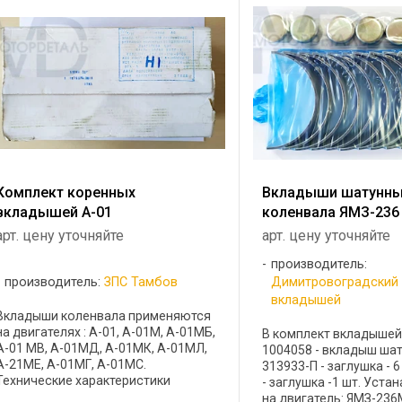
Комплект коренных
Вкладыши шатунн
вкладышей А-01
коленвала ЯМЗ-236
арт. цену уточняйте
арт. цену уточняйте
производитель:
производитель:
ЗПС Тамбов
Димитровоградский
вкладышей
Вкладыши коленвала применяются
на двигателях : А-01, А-01М, А-01МБ,
В комплект вкладышей 
А-01 MB, А-01МД, А-01МК, А-01МЛ,
1004058 - вкладыш шат
А-21МЕ, А-01МГ, А-01МС.
313933-П - заглушка - 6
Технические характеристики
- заглушка -1 шт. Уст
коренных вкладышей: номер
на двигатель: ЯМЗ-236