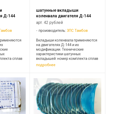
и
шатунные вкладыши
я Д-144
коленвала двигателя Д-144
арт. 42 рублей
Тамбов
производитель:
ЗПС Тамбов
применяются
Вкладыши коленвала применяются
их
на двигателях Д-144 и их
еские
модификации. Технические
ных
характеристики шатунных
плекта сплав
вкладышей: номер комплекта сплав
 вала, мм
наименование диаметр шейки
подробнее
 коренные Н1
вала,мм Д-144-1004150А1 АО20
 АО20
шатунные Н1 65,25 Д-144-
1004150А1 АО20 шатунные Н2 65,0 ...