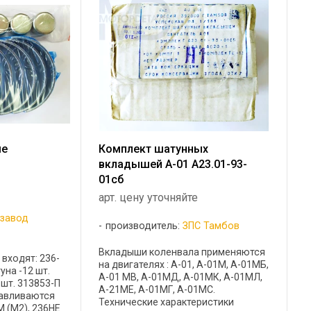
ые
Комплект шатунных
вкладышей А-01 А23.01-93-
01сб
арт. цену уточняйте
 завод
производитель:
ЗПС Тамбов
Вкладыши коленвала применяются
входят: 236-
на двигателях : А-01, А-01М, А-01МБ,
уна -12 шт.
А-01 MB, А-01МД, А-01МК, А-01МЛ,
 шт. 313853-П
А-21МЕ, А-01МГ, А-01МС.
анавливаются
Технические характеристики
М (М2), 236НЕ