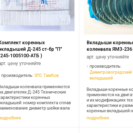
Комплект коренных
Вкладыши коренны
вкладышей Д-245 ст-бр "П"
коленвала ЯМЗ-236
(245-1005100-АТБ )
арт. цену уточняйте
арт. цену уточняйте
производитель:
Димитровоградский
производитель:
ЗПС Тамбов
вкладышей
Вкладыши коленвала применяются
Вкладыши коренные к
на двигателях:Д-245 Технические
применяются на двига
характеристики коренных
и их модификациях те
вкладышей: номер комплекта сплав
характеристики и раз
наименование диаметр шейки вала
коренных вкладышей н
мм 245-1005100-АТБ ст-бр "П"
номер комплекта наи
подробнее
подробнее
коренные Н1 75,25 245-1005100-АТБ
размера диаметр шейк
ст-бр "П" коренные Н2 75,0 ...
236-1000102-Б2 корен
110,00 ...