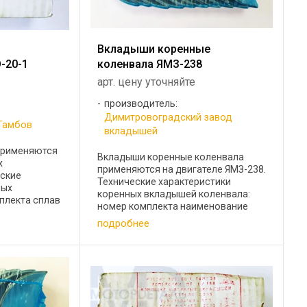
х
Вкладыши коренные
-20-1
коленвала ЯМЗ-238
арт. цену уточняйте
производитель:
Димитровоградский завод
Тамбов
вкладышей
применяются
Вкладыши коренные коленвала
х
применяются на двигателе ЯМЗ-238.
еские
Технические характеристики
ных
коренных вкладышей коленвала:
плекта сплав
номер комплекта наименование
 вала, мм
размера диаметр шейки вала, мм
подробнее
 коренные Н1
238-1000102-Б2 коренные Стандарт
 АО20
110,00 238-1000102-Б2-Р1 коренные
Р1 ...