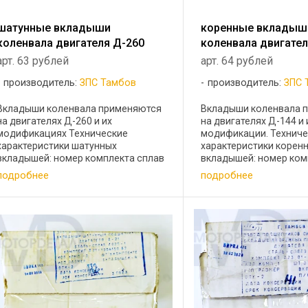
шатунные вкладыши
коренные вкладыш
коленвала двигателя Д-260
коленвала двигател
арт. 63 рублей
арт. 64 рублей
производитель:
ЗПС Тамбов
производитель:
ЗПС 
Вкладыши коленвала применяются
Вкладыши коленвала 
на двигателях Д-260 и их
на двигателях Д-144 и 
модификациях Технические
модификации. Технич
характеристики шатунных
характеристики корен
вкладышей: номер комплекта сплав
вкладышей: номер ком
наименование диаметр шейки вала,
наименование диаметр
подробнее
подробнее
мм А23.01-78-260сбС АО10
А23.01-78-144сб АО20
шатунные Н1 73,0 А23.01-78-260сбС
70,25 А23.01-78-144сб
АО10 шатунные Н2 ...
коренные Н2 70,0 ...