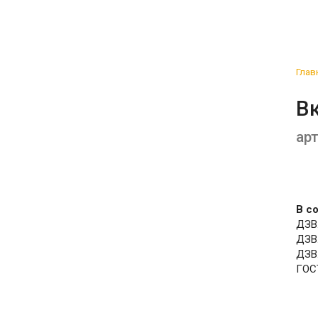
Глав
В
арт
В с
ДЗВ
ДЗВ.
ДЗВ.
ГОС