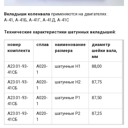
Вкладыши коленвала
применяются на двигателях :
А-41, А-41Б, А-41Г, А-41Д, А-41С
Технические характеристики шатунных вкладышей:
номер
сплав
наименование
диаметр
комплекта
размера
шейки вала,
мм
А23.01-93-
А020-
шатунные Н1
88,00
41СБ
1
А23.01-93-
А020-
шатунные Н2
87,75
41СБ
1
А23.01-93-
А020-
шатунные Р1
87,50
41СБ
1
А23.01-93-
А020-
шатунные Р2
87,25
41СБ
1