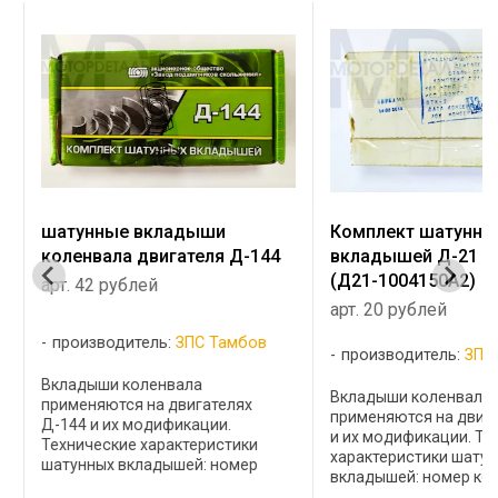
шатунные вкладыши
Комплект шатунны
коленвала двигателя Д-144
вкладышей Д-21 А
(Д21-1004150А2)
арт. 42 рублей
арт. 20 рублей
производитель:
ЗПС Тамбов
производитель:
ЗПС
Вкладыши коленвала
Вкладыши коленвала
применяются на двигателях
применяются на двиг
Д-144 и их модификации.
и их модификации. Те
Технические характеристики
характеристики шату
шатунных вкладышей: номер
вкладышей: номер ко
комплекта сплав наименование
сплав наименование 