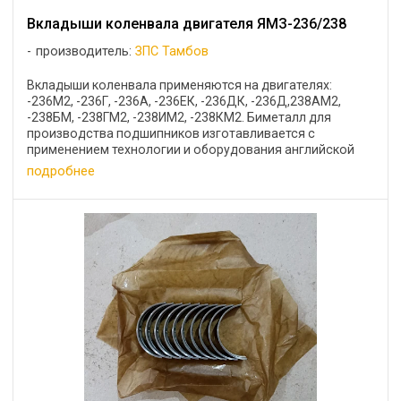
Вкладыши коленвала двигателя ЯМЗ-236/238
производитель:
ЗПС Тамбов
Вкладыши коленвала применяются на двигателях:
-236М2, -236Г, -236А, -236ЕК, -236ДК, -236Д,238АМ2,
-238БМ, -238ГМ2, -238ИМ2, -238КМ2. Биметалл для
производства подшипников изготавливается с
применением технологии и оборудования английской
фирмы ...
подробнее