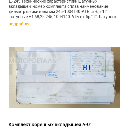
Д-245 Технические характеристики шатунных
вкладышей: номер комплекта сплав наименование
диаметр шейки вала мм 245-1004140-АТБ ст-бр "П"
шатунные Н1 68,25 245-1004140-АТБ ст-бр "П" Шатунные
Н2 68,0 ...
подробнее
Комплект коренных вкладышей А-01