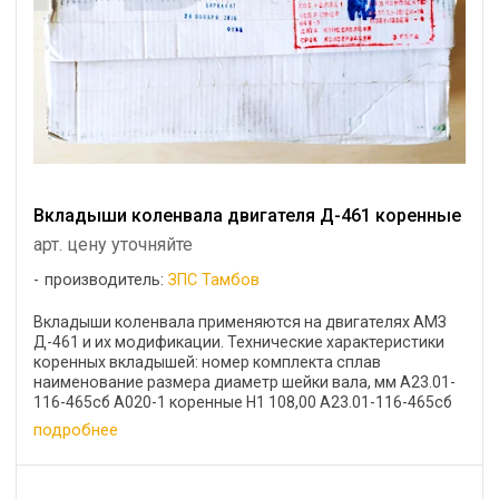
Вкладыши коленвала двигателя Д-461 коренные
арт. цену уточняйте
производитель:
ЗПС Тамбов
Вкладыши коленвала применяются на двигателях АМЗ
Д-461 и их модификации. Технические характеристики
коренных вкладышей: номер комплекта сплав
наименование размера диаметр шейки вала, мм А23.01-
116-465сб А020-1 коренные Н1 108,00 А23.01-116-465сб
...
подробнее