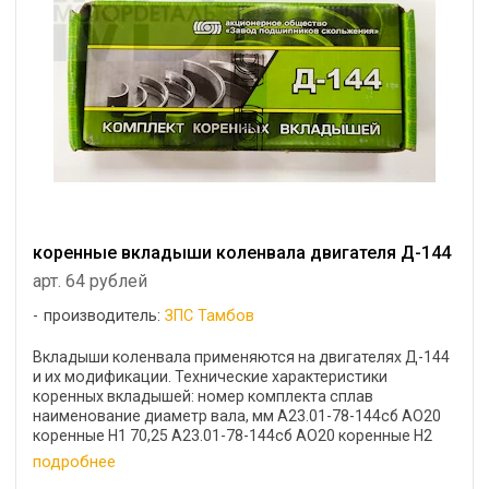
коренные вкладыши коленвала двигателя Д-144
арт. 64 рублей
производитель:
ЗПС Тамбов
Вкладыши коленвала применяются на двигателях Д-144
и их модификации. Технические характеристики
коренных вкладышей: номер комплекта сплав
наименование диаметр вала, мм А23.01-78-144сб АО20
коренные Н1 70,25 А23.01-78-144сб АО20 коренные Н2
70,0 ...
подробнее