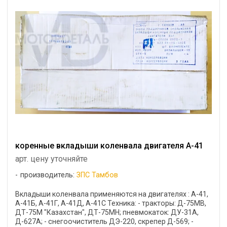
коренные вкладыши коленвала двигателя А-41
арт. цену уточняйте
производитель:
ЗПС Тамбов
Вкладыши коленвала применяются на двигателях : А-41,
А-41Б, А-41Г, А-41Д, А-41С Техника: - тракторы: Д-75МВ,
ДТ-75М "Казахстан", ДТ-75МН; пневмокаток: ДУ-31А,
Д-627А; - снегоочиститель ДЭ-220, скрепер Д-569; -