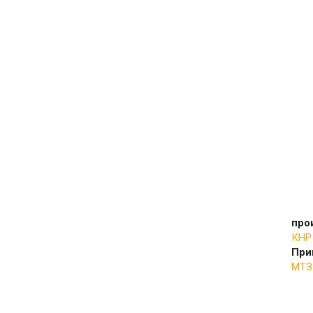
про
КНР
При
МТЗ