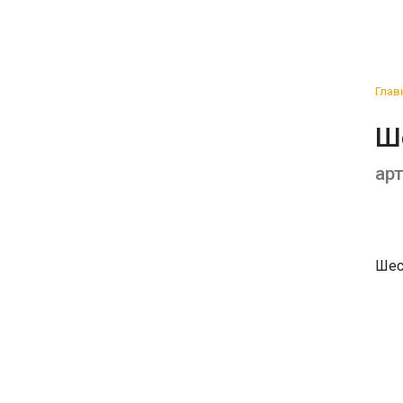
Глав
Ше
арт
Шес