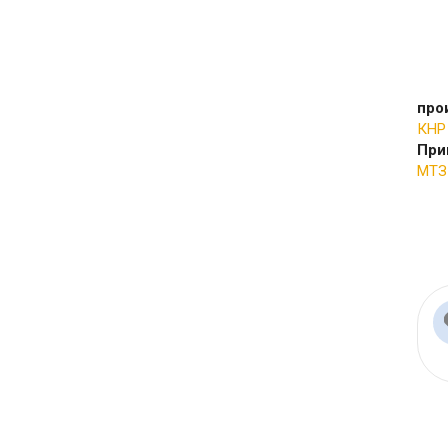
про
КНР
При
МТЗ