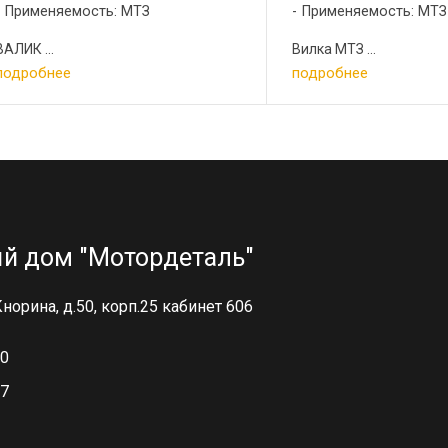
Применяемость: МТЗ
Применяемость: МТЗ
ВАЛИК ...
Вилка МТЗ ...
подробнее
подробнее
й дом "Мотордеталь"
 Кнорина, д.50, корп.25 кабинет 606
00
97