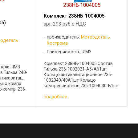
Комплект 238НБ-1004005
05)
арт. 293 руб с НДС
производитель:
Мотордеталь
рдеталь
Кострома
Применяемость: ЯМЗ
Комплект 238НБ-1004005 Состав
тели: ЯМЗ
Гильза 236-1002021-А5/А61шт
в Гильза 240-
Кольцо антикавитационное 236-
нтикавитац.
1002040/40А1шт Кольцо
ьцо компр.
компрессионное 236-1004030-Б1шт
 компр. 236-
Кольцо компрессионное 236-
/с 236-
подробнее
1004032-А32 шт Кольцо
нит. 236-
маслосъемное 236-10040341шт
ит. ...
Кольцо уплотнительное ...