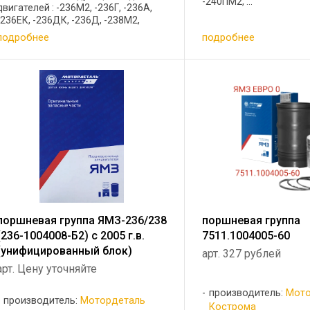
-240ПМ2, ...
двигателей : -236М2, -236Г, -236А,
-236ЕК, -236ДК, -236Д, -238М2,
-238АМ2, -238БМ, -238ГМ2, -238ИМ2,
подробнее
подробнее
-238КМ2, -238АК, -240БМ2-1 (с
общей головкой и их ...
поршневая группа ЯМЗ-236/238
поршневая группа
(236-1004008-Б2) c 2005 г.в.
7511.1004005-60
(унифицированный блок)
арт. 327 рублей
арт. Цену уточняйте
производитель:
Мото
производитель:
Мотордеталь
Кострома