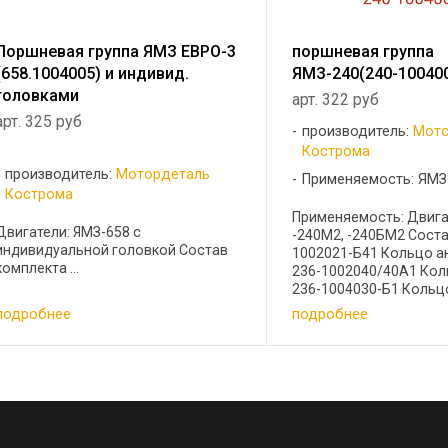
Поршневая группа ЯМЗ ЕВРО-3
поршневая группа
(658.1004005) и индивид.
ЯМЗ-240(240-10040
головками
арт. 322 руб
арт. 325 руб
производитель:
Мото
Кострома
производитель:
Мотордеталь
Применяемость: ЯМЗ
Кострома
Применяемость: Двига
Двигатели: ЯМЗ-658 c
-240М2, -240БМ2 Соста
индивидуальной головкой Состав
1002021-Б41 Кольцо а
комплекта ...
236-1002040/40А1 Кол
236-1004030-Б1 Кольцо
1004032-А32 Кольцо м
подробнее
подробнее
10040341 Кольцо уплот
10020231 Кольцо уплотн