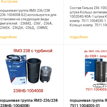
Кострома
Состав Гильза 236-100
поршневая группа ЯМЗ-236/238
штука Кольцо антикави
(236-1004008-Б2) используется для
1002040/40А-1 штука 
установки на следующие виды
компр. 7511.1004030-1
двигателей : -236М2, -236Г, -236А,
Кольцо компр. 7511.10
-236ЕК, -236ДК, -236Д, -238М2,
штука Кольцо м/с 7511
-238АМ2, -238БМ, -238ГМ2, -238ИМ2,
1штука Кольцо уплотни
-238КМ2, -238АК, -240БМ2-1 (с
подробнее
подробнее
1002023-1 штука Кольц
общей головкой) и их ...
...
поршневая группа ЯМЗ-236/238
поршневая группа 
(238НБ-1004008)
7511.1004005-01