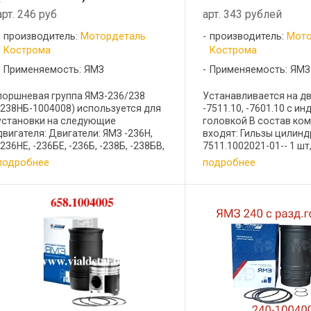
арт. 246 руб
арт. 343 рублей
производитель:
Мотордеталь
производитель:
Мото
Кострома
Кострома
Применяемость: ЯМЗ
Применяемость: ЯМЗ
поршневая группа ЯМЗ-236/238
Устанавливается на дв
(238НБ-1004008) используется для
-7511.10, -7601.10 с и
установки на следующие
головкой В состав ко
двигателя: Двигатели: ЯМЗ -236Н,
входят: Гильзы цилин
-236НЕ, -236БЕ, -236Б, -238Б, -238БВ,
7511.1002021-01-- 1 ш
-238БЕ, -238БЛ, -238БК, -238Д,
7511.1004015-01- 1 шт
подробнее
подробнее
-238ДЕ, -238ДК, -238НД3(4,5), -238Л,
поршневых колец 7511
-238Н Гильзы цилиндров ...
шт, Уплотнительные кол