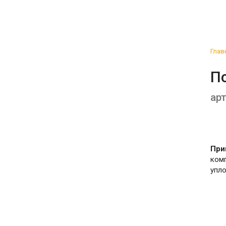
Глав
П
ар
При
комп
упло