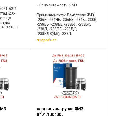
Применяемость: ЯМЗ
2021-Б2-1
тац. 236-
Применяемость: Двигатели: ЯМЗ
Кольцо
-236Н, -236НЕ, -236БЕ, -236Б, -238Б,
 штука
-238БВ, -238БЕ, -238БЛ, -238БК,
04032-01-1
-238Д, -238ДЕ, -238ДК,
.1004034-
-238НД3(4,5), -238Л,
т. 236-
-238Н(униф.блок) Гильзы цилиндров
подробнее
о уплотнит.
236-1002021-Б2 . d=130,0 /+0,06/
L=270,0 /-1,0/ D1=160,0 /-0,16/ ...
ЯМЗ
поршневая группа ЯМЗ
8401.1004005