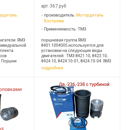
арт. 367 руб
рдеталь
производитель:
Мотордеталь
Кострома
Применяемость: ТМЗ
игатели: ЯМЗ
поршневая группа ЯМЗ
ндивидуальной
8401.1004005 используется для
мплекта
установки на следующие виды
дров
двигателей : ТМЗ 8421.10, 8423.10,
т, Поршни
8424.10, 8424.10-01, 8424.10-04. ЯМЗ
, Комплекты
850 EURO-0, 8501 EURO-0, 8502
подробнее
.1004002- 1
EURO-0, 8503 EURO-0, 8401.10 EURO-
ьца ...
1 Состав комплекта: Гильза ...