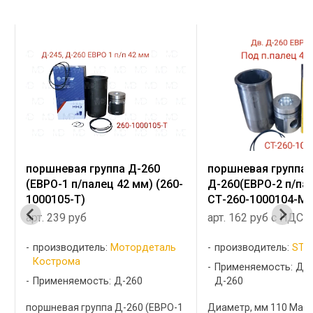
поршневая группа Д-260
поршневая группа
(ЕВРО-1 п/палец 42 мм) (260-
Д-260(ЕВРО-2 п/па
1000105-Т)
СТ-260-1000104-М
арт. 239 руб
арт. 162 руб с НДС
производитель:
Мотордеталь
производитель:
STA
Кострома
Применяемость: Д-2
Применяемость: Д-260
Д-260
З
поршневая группа Д-260 (ЕВРО-1
Диаметр, мм 110 Масса