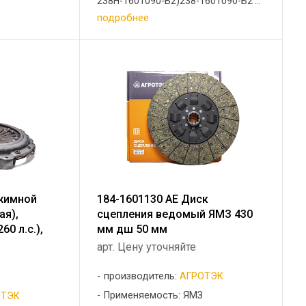
238Н-1601090-Б2)238-1601090-Б2 ...
подробнее
жимной
184-1601130 АЕ Диск
ая),
сцепления ведомый ЯМЗ 430
60 л.с.),
мм дш 50 мм
арт. Цену уточняйте
производитель:
АГРОТЭК
Применяемость: ЯМЗ
ОТЭК