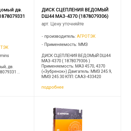
домый дв.
ДИСК СЦЕПЛЕНИЯ ВЕДОМЫЙ
1878079331
DШ44 МАЗ-4370 (1878079306)
арт. Цену уточняйте
производитель:
АГРОТЭК
Применяемость: ММЗ
ОТЭК
ДИСК СЦЕПЛЕНИЯ ВЕДОМЫЙ DШ44
mins
МАЗ-4370 ( 1878079306 )
Применяемость: МАЗ 4570, 4370
ый, дв.
(«Зубренок») Двигатель: ММЗ 245.9,
079331 ...
ММЗ 245.30 КПП: СААЗ-433420
Кросс-коды 1878079306 /9281ST/38
подробнее
1878 0793 06 ...