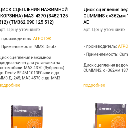
ДИСК СЦЕПЛЕНИЯ НАЖИМНОЙ
Диск сцепления ве
(КОРЗИНА) МАЗ-4370 (3482 125
CUMMINS d=362мм 
512) (ТМ362 090 125 512)
АЕ
арт. Цену уточняйте
арт. Цену уточняйте
производитель:
АГРОТЭК
производитель:
АГР
Применяемость: ММЗ, Deutz
Применяемость: Cum
Диск сцепления нажимной
предназначен для установки на
Диск сцепления ведом
автомобили: МАЗ 4370 (Зубренок)
CUMMINS, d=362мм 1878
дв. Deutz BF 4M 1013FC или с дв.
ММЗ Д-245; МАЗ 4570 с дв. ММЗ
245.9 ; ПАЗ-3205 с дв. ММЗ Д-245.9 и
подробнее
подробнее
КПП СААЗ 3206. Диаметр
нажимного диска,мм:362 Аналог
Sachs: 15 ...