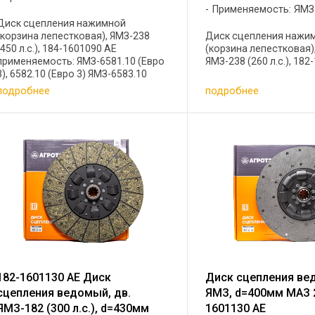
Применяемость: ЯМЗ
Диск сцепления нажимной
(корзина лепестковая), ЯМЗ-238
Диск сцепления нажи
(450 л.с.), 184-1601090 АЕ
(корзина лепестковая)
применяемость: ЯМЗ-6581.10 (Евро
ЯМЗ-238 (260 л.с.), 182-
3), 6582.10 (Евро 3) ЯМЗ-6583.10
(Евро ...
подробнее
подробнее
182-1601130 АЕ Диск
Диск сцепления ве
сцепления ведомый, дв.
ЯМЗ, d=400мм МАЗ 
ЯМЗ-182 (300 л.с.), d=430мм
1601130 АЕ