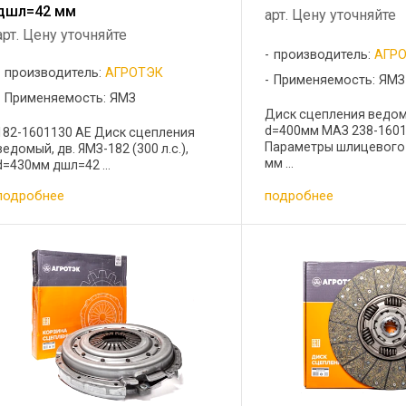
дшл=42 мм
арт. Цену уточняйте
арт. Цену уточняйте
производитель:
АГР
производитель:
АГРОТЭК
Применяемость: ЯМЗ
Применяемость: ЯМЗ
Диск сцепления ведом
d=400мм МАЗ 238-1601
182-1601130 АЕ Диск сцепления
Параметры шлицевого 
ведомый, дв. ЯМЗ-182 (300 л.с.),
мм ...
d=430мм дшл=42 ...
подробнее
подробнее