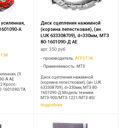
 усиленная,
Диск сцепления нажимной
-1601090-A
(корзина лепестковая), (ан.
LUK 633308709), d=330мм, МТЗ
80-1601090-Д АЕ
арт. 350 руб
ОТЭК
производитель:
АГРОТЭК
Применяемость: МТЗ
иленная, (9
Диск сцепления нажимной
90-A AE
(корзина лепестковая), (ан. LUK
82 Кросс-
633308709), d=330мм, МТЗ 80-
0-1601090/ТА
1601090-Д Модель техники
МТЗ-900/МТЗ-1221/МТЗ-80/
МТЗ-82/МТЗ-1523/МТЗ-800
подробнее
Диаметр (мм) 300 Вид, тип,
исполнение: нажимной,
лепестковый Кросс-коды: ...