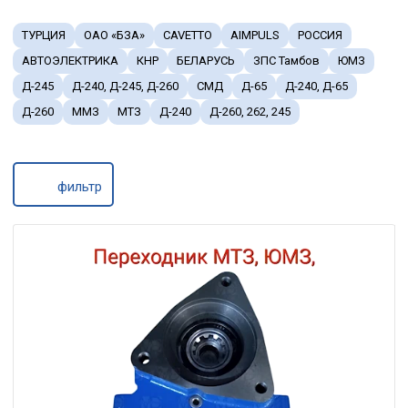
ТУРЦИЯ
ОАО «БЗА»
CAVETTO
AIMPULS
РОССИЯ
АВТОЭЛЕКТРИКА
КНР
БЕЛАРУСЬ
ЗПС Тамбов
ЮМЗ
Д-245
Д-240, Д-245, Д-260
СМД
Д-65
Д-240, Д-65
Д-260
ММЗ
МТЗ
Д-240
Д-260, 262, 245
фильтр