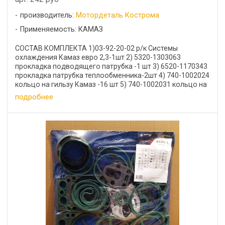
производитель:
Мотордеталь Кострома
Применяемость: КАМАЗ
СОСТАВ КОМПЛЕКТА 1)03-92-20-02 р/к Системы
охлаждения Камаз евро 2,3-1шт 2) 5320-1303063
прокладка подводящего патрубка -1 шт 3) 6520-1170343
прокладка патрубка теплообменника-2шт 4) 740-1002024
кольцо на гильзу Камаз -16 шт 5) 740-1002031 кольцо на
...
подробнее