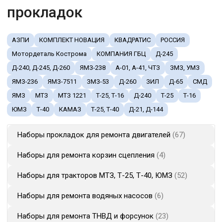
прокладок
АЗПИ
КОМПЛЕКТ НОВАЦИЯ
КВАДРАТИС
РОССИЯ
Мотордеталь Кострома
КОМПАНИЯ ГБЦ
Д-245
Д-240, Д-245, Д-260
ЯМЗ-238
А-01, А-41, ЧТЗ
ЗМЗ, УМЗ
ЯМЗ-236
ЯМЗ-7511
ЗМЗ-53
Д-260
ЗИЛ
Д-65
СМД
ЯМЗ
МТЗ
МТЗ 1221
Т-25, Т-16
Д-240
Т-25
Т-16
ЮМЗ
Т-40
КАМАЗ
Т-25, Т-40
Д-21, Д-144
Наборы прокладок для ремонта двигателей
67
Наборы для ремонта корзин сцепления
4
Наборы для тракторов МТЗ, Т-25, Т-40, ЮМЗ
52
Наборы для ремонта водяных насосов
6
Наборы для ремонта ТНВД и форсунок
23