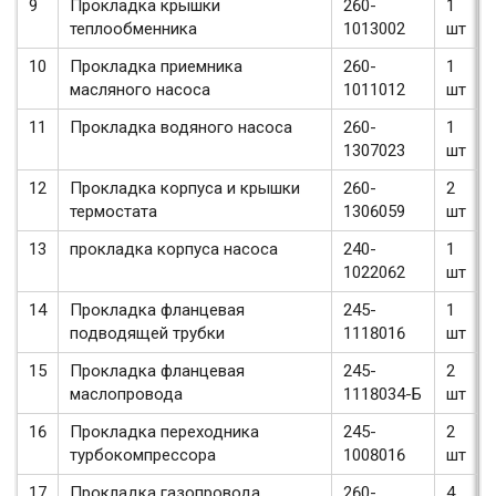
9
Прокладка крышки
260-
1
теплообменника
1013002
шт
10
Прокладка приемника
260-
1
масляного насоса
1011012
шт
11
Прокладка водяного насоса
260-
1
1307023
шт
12
Прокладка корпуса и крышки
260-
2
термостата
1306059
шт
13
прокладка корпуса насоса
240-
1
1022062
шт
14
Прокладка фланцевая
245-
1
подводящей трубки
1118016
шт
15
Прокладка фланцевая
245-
2
маслопровода
1118034-Б
шт
16
Прокладка переходника
245-
2
турбокомпрессора
1008016
шт
17
Прокладка газопровода
260-
4