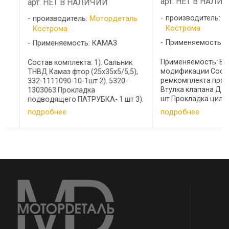
арт. НЕТ В НАЛИЧИ
арт. НЕТ В НАЛИЧИИ
производитель:
Мот
производитель:
Мотордеталь
Кострома
Кострома
Применяемость: Д-2
Применяемость: КАМАЗ
Применяемость: ВМТЗ
Состав комплекта: 1). Сальник
модификации Состав
ТНВД Камаз фтор (25х35х5/5,5),
ремкомплекта прокла
332-1111090-10-1шт 2). 5320-
Втулка клапана Д30-1
1303063 Прокладка
шт Прокладка цилинд
подводящего ПАТРУБКА- 1 шт 3).
Д37-1002023 2 шт Пр
6520-1170343 ПРОКЛАДКА
подробнее
подробнее
корпуса масляного ф
ПАТРУБКА ТЕПЛООБМЕННИКА
1407548-А-03 1 шт Пр
КАМАЗ ЕВРО 2 шт 4). 740-1002024
впускного коллектора .
кольцо гильзы широкое-16 шт 5).
...