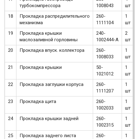
турбокомпрессора
1008043
шт
18
Прокладка распредилительного
260-
1
механизма
1111104
шт
19
Прокладка крышки
240-
2
маслозаливной горловины
1002444-А
шт
20
Прокладка впуск. коллектора
260-
1
1008033
шт
21
Прокладка крышки
50-
1
1021012
шт
22
Прокладка заглушки корпуса
260-
1
1111207
шт
23
Прокладка щита
260-
1
1002033
шт
24
Прокладка крышки задней
260-
1
1002315
шт
25
Прокладка заднего листа
260-
1