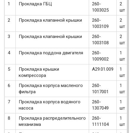
1
Прокладка ГБЦ
260-
2
1003025
шт
2
Прокладка клапанной крышки
260-
2
1003109
шт
3
Прокладка клапанной крышки
260-
2
1003108
шт
4
Прокладка поддона двигателя
260-
1
1009002
шт
5
Прокладка крышки
А29.01.009
1
компрессора
шт
6
Прокладка корпуса масленого
260-
1
фильтра
1017001
шт
7
Прокладка корпуса водяного
260-
1
насоса
1307049
шт
8
Прокладка распределительного
260-
1
механизма
1111104
шт