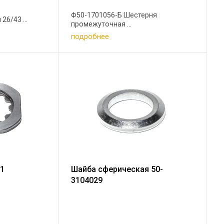
Ф50-1701056-Б Шестерня
6/43 ...
промежуточная ...
подробнее
01
Шайба сферическая 50-
3104029