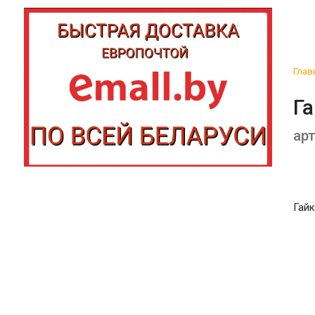
Глав
Г
арт
Гай