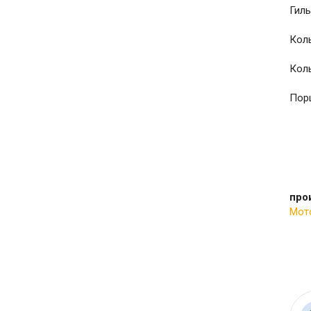
Гиль
Коль
Коль
Пор
про
Мот