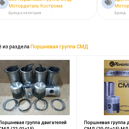
Мотордеталь Кострома
Мотор
Бренд и категория
Бренд
 из раздела
Поршневая группа СМД
Поршневая группа двигателей
Поршневая группа 
СМД (22-01с15)
СМД (20-01с15) МД