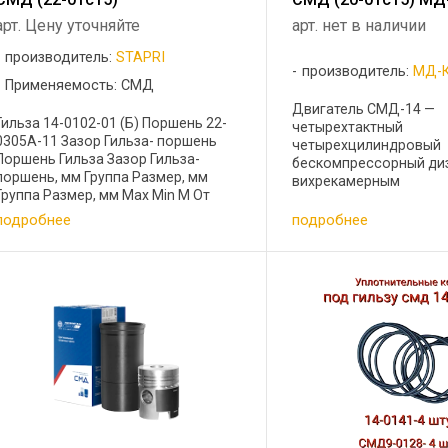
арт. Цену уточняйте
арт. нет в наличии
производитель:
STAPRI
производитель:
МД-
Применяемость: СМД
Двигатель СМД-14 —
Гильза 14-0102-01 (Б) Поршень 22-
четырехтактный
0305А-11 Зазор Гильза- поршень
четырехцилиндровый
Поршень Гильза Зазор Гильза-
бескомпрессорный ди
поршень, мм Группа Размер, мм
вихрекамерным
Группа Размер, мм Max Min М От
смесеобразованием. 
119,78 до 119,80 М От 120,00 до
мощность двигателя 75 
подробнее
подробнее
120,02 0,24 0,20 С Св. 119,80 до
1700 об/мин. коленчат
119,82 С Св. 120,02 до 120,04 ...
Двигатель СМД-14 и е
модификации выпуска
Харьковским ...