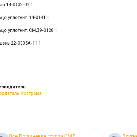
за 14-0102-01 1
цо уплотнит. 14-0141 1
цо уплотнит. СМД9-0128 1
шень 22-0305А-11 1
изводитель
ордеталь Кострома
Все Поршневая группа СМД
Други