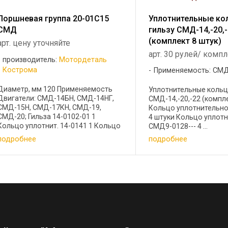
Поршневая группа 20-01С15
Уплотнительные ко
СМД
гильзу СМД-14,-20,
(комплект 8 штук)
арт. цену уточняйте
арт. 30 рулей/ комп
производитель:
Мотордеталь
Кострома
Применяемость: СМ
Диаметр, мм 120 Применяемость
Уплотнительные кольц
Двигатели: СМД-14БН, СМД-14НГ,
СМД-14,-20,-22 (компле
СМД-15Н, СМД-17КН, СМД-19,
Кольцо уплотнительное
СМД-20; Гильза 14-0102-01 1
4 штуки Кольцо уплот
Кольцо уплотнит. 14-0141 1 Кольцо
СМД9-0128--- 4 ...
уплотнит. СМД9-0128 1 Поршень 20-
подробнее
подробнее
0305А-11 ...