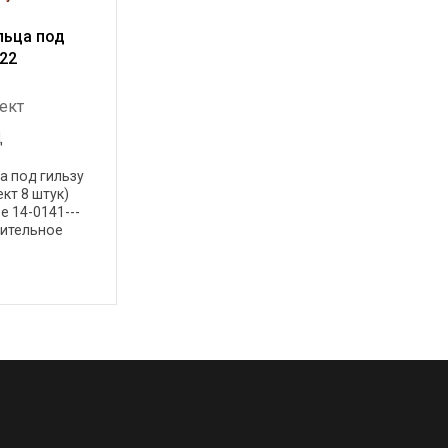
льца под
-22
лект
Д
а под гильзу
кт 8 штук)
 14-0141---
нительное