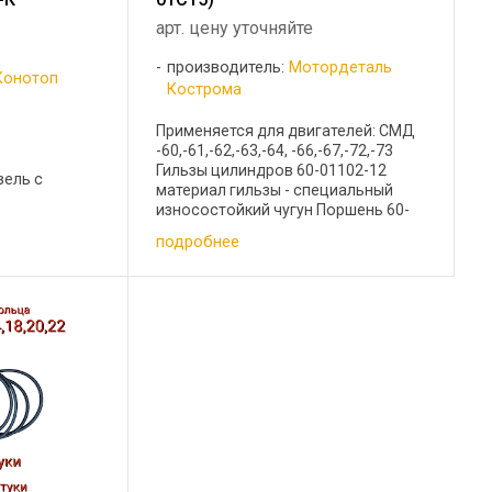
арт. цену уточняйте
производитель:
Мотордеталь
Конотоп
Кострома
Применяется для двигателей: СМД
-60,-61,-62,-63,-64, -66,-67,-72,-73
Гильзы цилиндров 60-01102-12
зель с
материал гильзы - специальный
износостойкий чугун Поршень 60-
Номинальная
03105.31А материал AK12M2MrH
л. с. при
подробнее
Зазор Гильза- поршень: Поршень
ого вала.
Гильза Зазор Гильза поршень, ...
го
ются