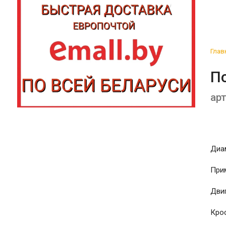
Глав
П
арт
Диам
При
Дви
Крос