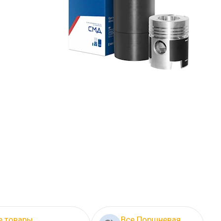
е товары
Все Поршневая