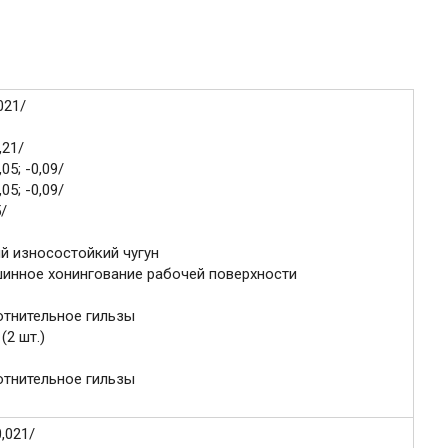
021/
,21/
05; -0,09/
05; -0,09/
5/
й износостойкий чугун
инное хонингование рабочей поверхности
отнительное гильзы
(2 шт.)
отнительное гильзы
,021/