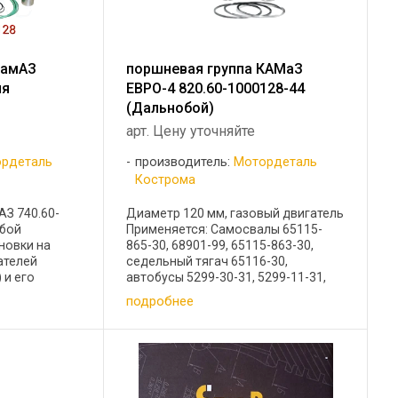
КамАЗ
поршневая группа КАМаЗ
ия
ЕВРО-4 820.60-1000128-44
)
(Дальнобой)
арт. Цену уточняйте
рдеталь
производитель:
Мотордеталь
Кострома
АЗ 740.60-
Диаметр 120 мм, газовый двигатель
обой
Применяется: Самосвалы 65115-
новки на
865-30, 68901-99, 65115-863-30,
ателей
седельный тягач 65116-30,
 и его
автобусы 5299-30-31, 5299-11-31,
од: 12094101,
самосвалы 658901-05 (шасси
подробнее
10,
КАМАЗ-43118), 65115-32, самосвал-
 комплекта:
зерновоз 68902С, бортовые ...