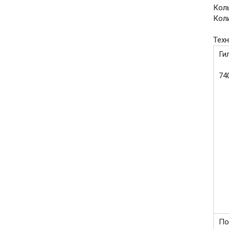
Коль
Коли
Техн
Ги
74
По