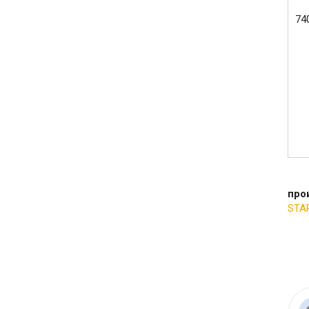
74
про
STA