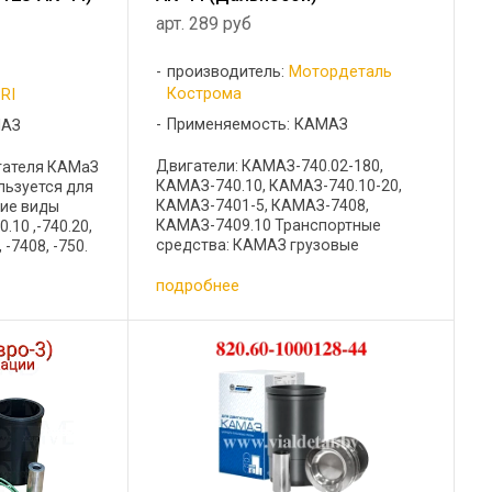
арт. 289 руб
производитель:
Мотордеталь
Кострома
RI
Применяемость: КАМАЗ
МАЗ
Двигатели: КАМАЗ-740.02-180,
гателя КАМаЗ
КАМАЗ-740.10, КАМАЗ-740.10-20,
льзуется для
КАМАЗ-7401-5, КАМАЗ-7408,
ие виды
КАМАЗ-7409.10 Транспортные
.10 ,-740.20,
средства: КАМАЗ грузовые
 -7408, -750.
автомобили Состав Гильза 740.30-
КАМАЗ,
подробнее
1002021 (ф) - 1 шт Кольцо
06, -4207,
компрессионное 740.1004030- 1 шт
Кольцо ...