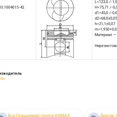
L=123,0 /-1,
05.1004015-42
H=75,71 /-0,
d1=45,0 /-0,0
d2=68,0±0,0
h=21,1±0,07
m=1,950+0,0
Материал —
Нирезистов
изводитель
PRI
Все Поршневая группа КАМАЗ
Другие 