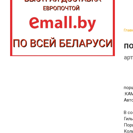
Глав
по
арт
порш
:КАМ
Авт
В со
Гиль
Пор
Коль