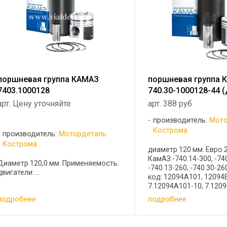
поршневая группа КАМАЗ
поршневая группа 
7403.1000128
740.30-1000128-44 
арт. Цену уточняйте
арт. 388 руб
производитель:
Мото
Кострома
производитель:
Мотордеталь
Кострома
диаметр 120 мм. Евро 2
КамАЗ -740.14-300, -74
Диаметр 120,0 мм. Применяемость:
-740.13-260, -740.30-260
двигатели: ...
код: 12094A101, 12094
7.12094A101-10, 7.120
Состав: Гильза 740.30-
подробнее
подробнее
шт Кольцо компресси
7405.1004032 1 шт Коль