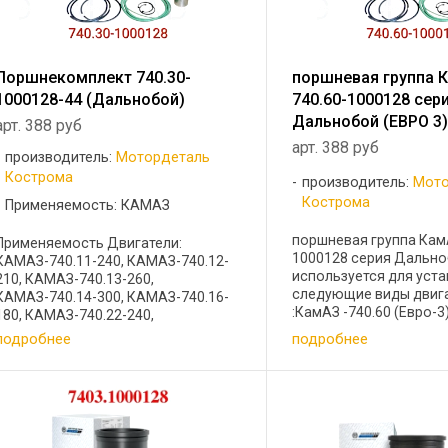
Поршнекомплект 740.30-
поршневая группа 
1000128-44 (Дальнобой)
740.60-1000128 сер
Дальнобой (ЕВРО 3
арт. 388 руб
арт. 388 руб
производитель:
Мотордеталь
Кострома
производитель:
Мото
Кострома
Применяемость: КАМАЗ
поршневая группа Кам
Применяемость Двигатели:
1000128 серия Дальн
КАМАЗ-740.11-240, КАМАЗ-740.12-
используется для уста
210, КАМАЗ-740.13-260,
следующие виды двиг
КАМАЗ-740.14-300, КАМАЗ-740.16-
:КамАЗ -740.60 (Евро-3)
180, КАМАЗ-740.22-240,
модификации. Кросс-к
КАМАЗ-740.30-260, КАМАЗ-740.31-
подробнее
подробнее
12094F101, 7.12094101-
240 Состав № Название Количество
7.12094F101-10 состав
(шт) 1Гильза 740.30-1002021 (ф)1
Гильза ...
2Кольцо компр. ...