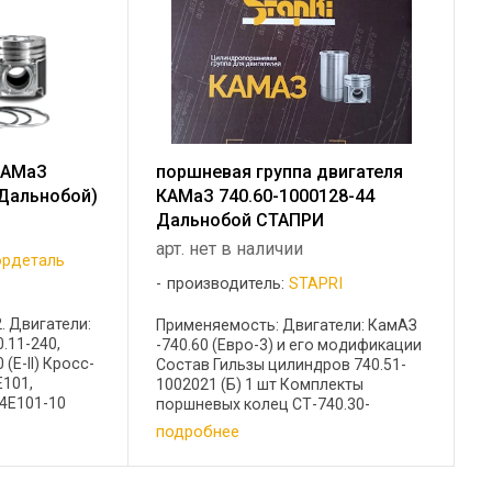
КАМаЗ
поршневая группа двигателя
(Дальнобой)
КАМаЗ 740.60-1000128-44
Дальнобой СТАПРИ
арт. нет в наличии
рдеталь
производитель:
STAPRI
. Двигатели:
Применяемость: Двигатели: КамАЗ
0.11-240,
-740.60 (Евро-3) и его модификации
 (Е-II) Кросс-
Состав Гильзы цилиндров 740.51-
Е101,
1002021 (Б) 1 шт Комплекты
94Е101-10
поршневых колец СТ-740.30-
1002021 (ф) 1
1000.106 1 шт Поршневые пальцы
подробнее
онное
740.60-1004020 1 шт Поршни MDK
цо ...
740.61-44 1 шт Уплотнительные
кольца ...