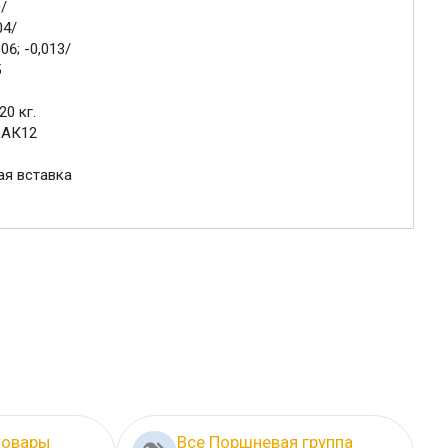
0/
04/
06; -0,013/
5
20 кг.
 АК12
ая вставка
товары
Все Поршневая группа