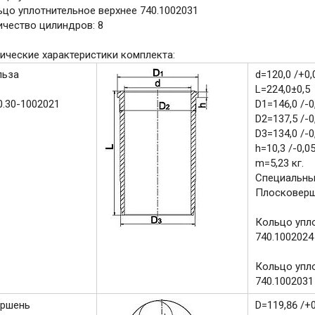
цо уплотнительное верхнее 740.1002031
чество цилиндров: 8
ические характеристики комплекта:
льза
d=120,0 /+0,
L=224,0±0,5
0.30-1002021
D1=146,0 /-0
D2=137,5 /-0,
D3=134,0 /-0,
h=10,3 /-0,0
m=5,23 кг.
Специальны
Плосковерш
Кольцо упл
740.1002024 
Кольцо упл
740.1002031
ршень
D=119,86 /+0