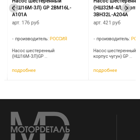
Насос шестеренный
Насос шестеренны
(НШ16М-3Л) GP 2BM16L-
(НШ32М-4Л, корпус
A101A
3BH32L-A204A
арт. 176 руб
арт. 421 руб
производитель:
РОССИЯ
производитель:
РОС
Насос шестеренный
Насос шестеренный (
(НШ16М-3Л)GP ...
корпус чугун) GP ...
подробнее
подробнее