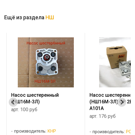
Ещё из раздела
НШ
Насос шестеренный
Насос шестеренны
(НШ16М-3Л)
(НШ16М-3Л) GP 2B
A101A
арт. 100 руб
арт. 176 руб
производитель:
КНР
производитель:
РОС