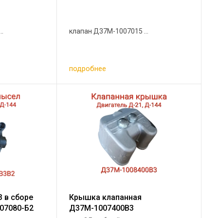
..
клапан Д37М-1007015 ...
подробнее
 в сборе
Крышка клапанная
007080-Б2
Д37М-1007400В3