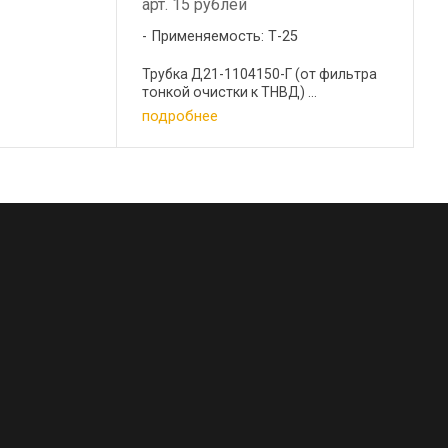
арт. 15 рублей
5
Применяемость: Т-25
Трубка Д21-1104150-Г (от фильтра
тонкой очистки к ТНВД) ...
подробнее