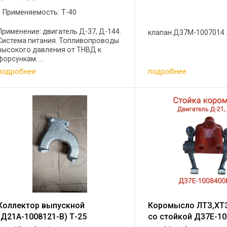
Применяемость: Т-40
Применение: двигатель Д-37, Д-144.
клапан Д37М-1007014 .
Система питания. Топливопроводы
высокого давления от ТНВД к
форсункам. ...
подробнее
подробнее
Коллектор выпускной
Коромысло ЛТЗ,ХТЗ
(Д21А-1008121-В) Т-25
со стойкой Д37Е-1