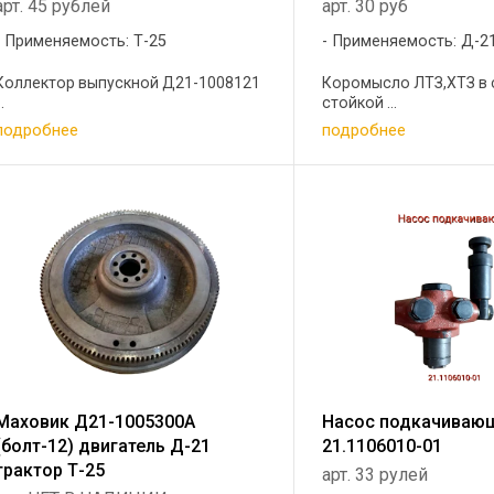
арт. 45 рублей
арт. 30 руб
Применяемость: Т-25
Применяемость: Д-21
Коллектор выпускной Д21-1008121
Коромысло ЛТЗ,ХТЗ в 
..
стойкой ...
подробнее
подробнее
Маховик Д21-1005300А
Насос подкачиваю
(болт-12) двигатель Д-21
21.1106010-01
трактор Т-25
арт. 33 рулей