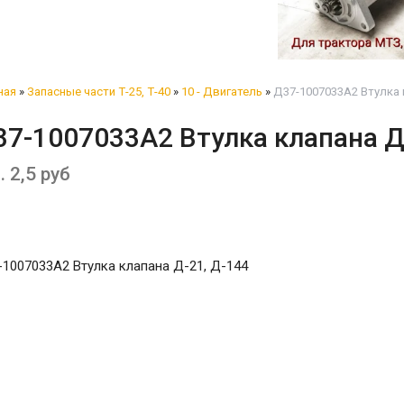
ная
»
Запасные части Т-25, Т-40
»
10 - Двигатель
»
Д37-1007033А2 Втулка к
7-1007033А2 Втулка клапана Д
. 2,5 руб
1007033А2 Втулка клапана Д-21, Д-144