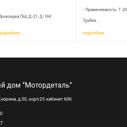
Применяемость: Т-2
Прокладка ГБЦ Д-21, Д-144 ...
Трубка ...
подробнее
подробнее
й дом "Мотордеталь"
 Кнорина, д.50, корп.25 кабинет 606
00
97