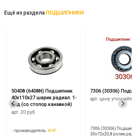
Ещё из раздела
ПОДШИПНИКИ
50408 (6408N) Подшипник
7306 (30306) Подш
40х110х27 шарик.радиал. 1-
арт. цену уточняйте
ряд.(со стопор.канавкой)
арт. 20 руб
7306 (30306) Подшипн
производитель:
КНР
30х72х20,8 ролик.рад