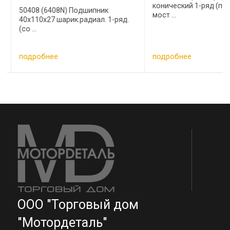
конический 1-ряд (пе
50408 (6408N) Подшипник
мост ...
40х110х27 шарик.радиал. 1-ряд.
(со ...
подробнее
подробнее
ООО "Торговый дом
"Мотордеталь"