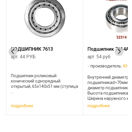
ПОДШИПНИК 7613
Подшипник 7614А (
арт. 44 РУБ
арт. 54 руб
производитель:
КНР
Подшипник роликовый
Внутренний диаметр
конический однорядный
подшипникаd=70мм Н
открытый, 65х140х51 мм (ступица
диаметр подшипника
...
Высота подшипникаT
Ширина наружного ко
подшипникаВ=43мм 
подробнее
подробнее
внутреннего кольца
подшипникаc=51мм Мас