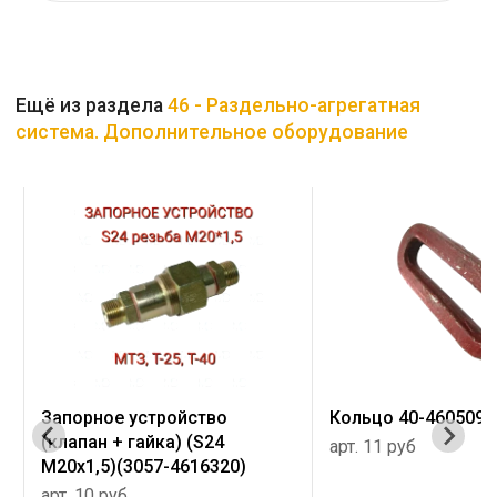
Ещё из раздела
46 - Раздельно-агрегатная
система. Дополнительное оборудование
ойство
Кольцо 40-4605098
МЕХА
) (S24
46190
арт. 11 руб
4616320)
арт. 2