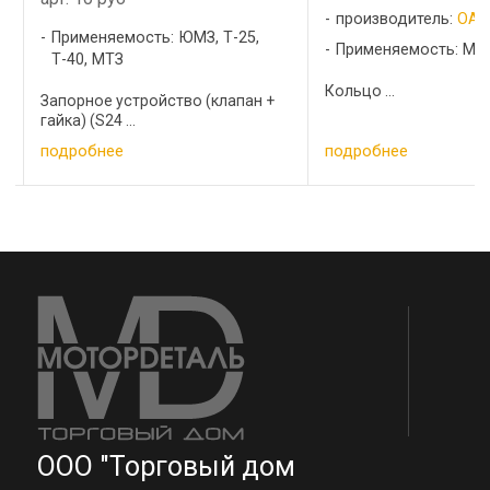
производитель:
ОАО "ВЗТЗЧ"
 ЮМЗ, Т-25,
Прим
Применяемость: МТЗ
МЕХАНИ
Кольцо ...
тво (клапан +
подробнее
подро
ООО "Торговый дом