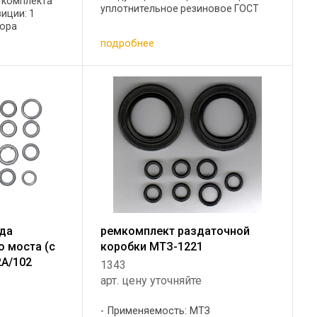
в комплекта
уплотнительное резиновое ГОСТ
иции: 1
9833-73 2 шт 2 кольцо
тора
уплотнительное резиновое ГОСТ
шт 2 Кольцо
подробнее
9833-73 1 щт 3 кольцо
ачи 1 шт 3
уплотнительное резиновое ГОСТ ...
 редуктора
ода
ремкомплект раздаточной
о моста (с
коробки МТЗ-1221
А/102
1343
арт. цену уточняйте
Применяемость: МТЗ