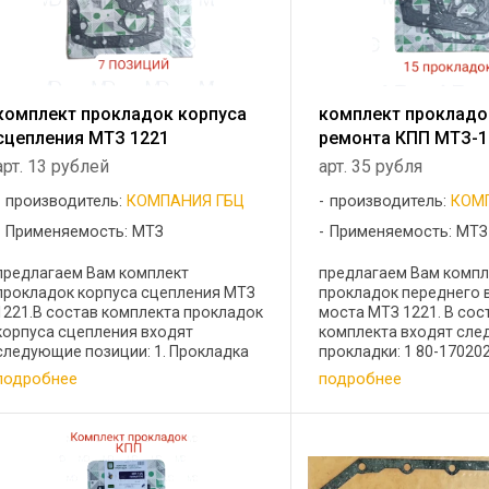
комплект прокладок корпуса
комплект прокладо
сцепления МТЗ 1221
ремонта КПП МТЗ-1
арт. 13 рублей
арт. 35 рубля
производитель:
КОМПАНИЯ ГБЦ
производитель:
КОМ
Применяемость: МТЗ
Применяемость: МТЗ
предлагаем Вам комплект
предлагаем Вам компл
прокладок корпуса сцепления МТЗ
прокладок переднего
1221.В состав комплекта прокладок
моста МТЗ 1221. В сос
корпуса сцепления входят
комплекта входят сл
следующие позиции: 1. Прокладка
прокладки: 1 80-17020
маслозаливной горловины 240-
верхней крышки 1 2 50
подробнее
подробнее
1002082-А - 1 шт. 2. Прокладка
прокладка крышки лево
крышки корпуса сцепления 80-
прокладка стыка 1 4 8
1601343 - 1 шт. ...
прокладка крышки ...