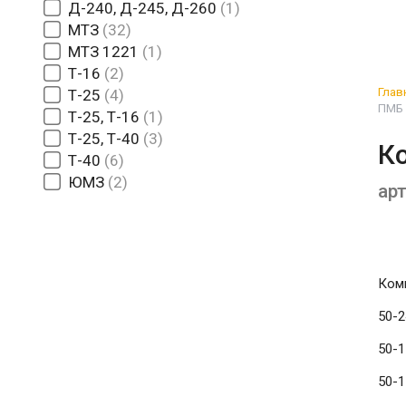
Д-240, Д-245, Д-260
1
МТЗ
32
МТЗ 1221
1
Т-16
2
Глав
Т-25
4
ПМБ 
Т-25, Т-16
1
Т-25, Т-40
3
К
Т-40
6
ЮМЗ
2
арт
Ком
50-2
50-
50-