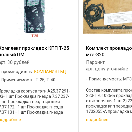
Комплект прокладок КПП Т-25
Комплект прокладо
полный ПМ
мтз-320
арт. 30 рублей
Паронит
арт. цену уточняйте
производитель:
КОМПАНИЯ ГБЦ
Применяемость: МТЗ
Применяемость: Т-25, Т-40
Состав комплекта прок
Прокладка корпуса тяги А25.37.291-
220-1701026-Б проклад
03- 1 шт Прокладка гнезда 7.37.237-
стыковочная 1 шт 2) 2
1 шт Прокладка гнезда крышки
прокладка кпп передняя
7.37.172—1 шт Прокладка гнезда
1702055-А прокладка 
7.37.131—1 шт Прокладка гнезда
управления 2 шт 4) 22
7.37.135-1—1 шт Прокладка колонки
подробнее
подробнее
прокладка кпп механи
Т30.37.117-1 шт Прокладка крышки
управления 1 шт 5) 220-
7.37.170-2 шт ...