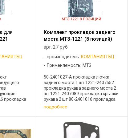
к для
Комплект прокладок заднего
221
моста МТЗ-1221 (8 позиций)
арт. 27 руб
ПАНИЯ ГБЦ
производитель:
КОМПАНИЯ ГБЦ
Применяемость: МТЗ
ект
50-2401027-А прокладка лючка
 ведущего
заднего моста 1 шт 1221-2407552
тав
прокладка рукава заднего моста 2
едующие
шт 1221-2407089 прокладка крышки
26 прокладка
рукава 2 шт 80-2401016 прокладка
-1701456-А
между КПП и ЗМ 1 шт 1221-2401025
подробнее
й 1 3
прокладка крышки заднего моста 1
0S-1702066
шт 85-4616031А ...