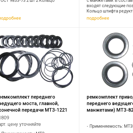
ГОСТ 9833-73 2 шт 2 Кольцо
с манжетами. В соста
уплотнительное резиновое ГОСТ
входят следующие поз
9833-73 1 шт 3 Кольцо
Кольцо штифта редук
уплотнительное резиновое ГОСТ
конечной передачи 2 
подробнее
подробнее
9833-73 1 шт 4 ...
стакана главной перед
Кольцо трубы шкворня
конечной ...
ремкомплект переднего
ремкомплект прив
ведущего моста, главной,
переднего ведущег
конечной передачи МТЗ-1221
манжетами) МТЗ-82
1809
арт. цену уточняйте
Применяемость: МТЗ