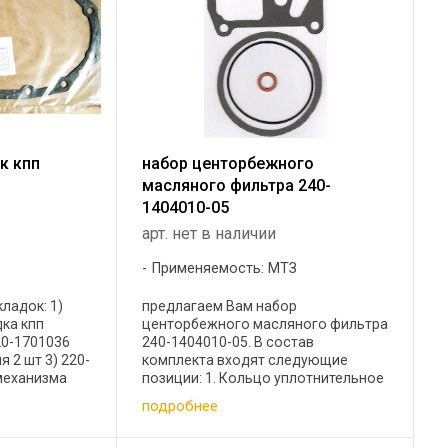
к кпп
набор центорбежного
масляного фильтра 240-
1404010-05
арт. нет в наличии
Применяемость: МТЗ
ладок: 1)
предлагаем Вам набор
ка кпп
центорбежного масляного фильтра
20-1701036
240-1404010-05. В состав
 2 шт 3) 220-
комплекта входят следующие
механизма
позиции: 1. Кольцо уплотнительное
0-1702066-Б
резиновое ГОСТ 9833- 73-1 шт 2. 50-
подробнее
зма
1404049 прокладка колпака
2402023 ...
центрифуги- 1шт. 3. 50-1404068