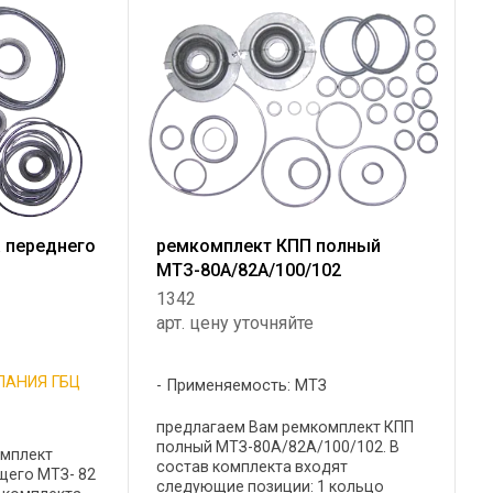
прокладка корпуса ...
 переднего
ремкомплект КПП полный
с
МТЗ-80А/82А/100/102
1342
арт. цену уточняйте
ПАНИЯ ГБЦ
Применяемость: МТЗ
предлагаем Вам ремкомплект КПП
полный МТЗ-80А/82А/100/102. В
омплект
состав комплекта входят
щего МТЗ- 82
следующие позиции: 1 кольцо