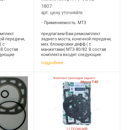
1807
арт. цену уточняйте
Применяемость: МТЗ
омплект
предлагаем Вам ремкомплект
ой передачи,
заднего моста, конечной передачи,
( с
мех. блокировки дифф.( с
 В Состав
манжетами) МТЗ-80/82. В состав
едующие
комплекта входят следующие
отнительное
позиции: 1 Кольцо защитное мех.
подробнее
3 4 2 кольцо
блок. дифференц. (полиамид) 1 шт 2
овое ГОСТ
Кольцо щупа механизма блок. ...