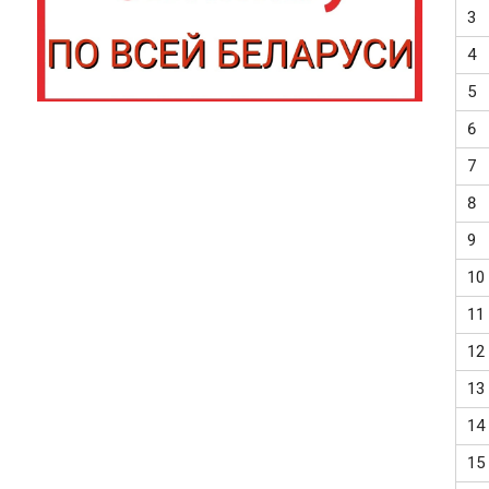
3
4
5
6
7
8
9
10
11
12
13
14
15