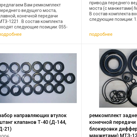
привода переднего в
предлагаем Вам ремкомплект
моста (с манжетами) 
переднего ведущего моста,
В состав комплекта в
главной, конечной передачи
следующие позиции: 1.
МТЗ-1221 . В состав комплекта
кольцо резиновое ГОСТ
входят следующие позиции: 055-
шт 2. 011-016-30 коль
063-46 кольцо резиновое ГОСТ
подробнее
подробнее
ГОСТ 9833-73- 5 шт 3. 01
9833-73 4 шт 065-070-30 кольцо
резиновое ГОСТ 9833-73 4 шт 089-
095-36 кольцо ...
набор направляющих втулок
ремкомплект задне
штанг клапанов Т-40 (Д-144,
конечной передачи
Д-21)
блокировки диффер
манжетами) МТЗ-1
2006