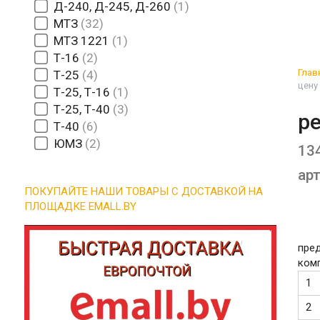
Д-240, Д-245, Д-260
1
МТЗ
32
МТЗ 1221
1
Т-16
2
Глав
Т-25
4
цену
Т-25, Т-16
1
Т-25, Т-40
3
р
Т-40
6
ЮМЗ
2
13
арт
ПОКУПАЙТЕ НАШИ ТОВАРЫ С ДОСТАВКОЙ НА
ПЛОЩАДКЕ EMALL.BY
пре
ком
1
2