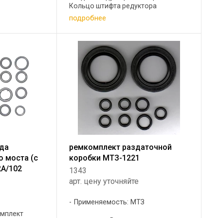
Кольцо штифта редуктора
овое ГОСТ
конечной передачи 2 шт 2 Кольцо
подробнее
стакана главной передачи 1 шт 3
Кольцо трубы шкворня редуктора
конечной ...
ода
ремкомплект раздаточной
о моста (с
коробки МТЗ-1221
А/102
1343
арт. цену уточняйте
Применяемость: МТЗ
омплект