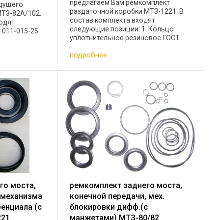
предлагаем Вам ремкомплект
едущего
раздаточной коробки МТЗ-1221. В
МТЗ-82А/102.
состав комплекта входят
ходят
следующие позиции: 1. Кольцо
 011-015-25
уплотнительное резиновое ГОСТ
 9833-73 -1
9833-73- 5 шт 2. Кольцо
цо резиновое
подробнее
уплотнительное резиновое ГОСТ
4-019-30 ...
9833-73- 1 шт 3. Кольцо
уплотнительное резиновое ГОСТ ...
го моста,
ремкомплект заднего моста,
 механизма
конечной передачи, мех.
енциала (с
блокировки дифф.(с
221
манжетами) МТЗ-80/82