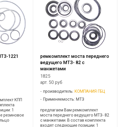
МТЗ-1221
ремкомплект моста переднего
ведущего МТЗ- 82 с
манжетами
1825
арт. 50 руб
производитель:
КОМПАНИЯ ГБЦ
Применяемость: МТЗ
омплект КПП
мплекта
иции: 1
предлагаем Вам ремкомплект
е резиновое
моста переднего ведущего МТЗ- 82
ольцо
с манжетами. В состав комплекта
овое ГОСТ
входят следующие позиции: 1