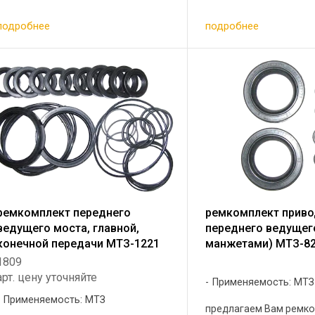
резиновое ГОСТ 9833- 73-1 шт 2. 50-
9833-73 1 шт 3 Кольцо
1404049 прокладка колпака
уплотнительное резин
подробнее
подробнее
центрифуги- 1шт. 3. 50-1404068
9833-73 1 шт 4 ...
прокладка корпуса ...
ремкомплект переднего
ремкомплект прив
ведущего моста, главной,
переднего ведущег
конечной передачи МТЗ-1221
манжетами) МТЗ-82
1809
арт. цену уточняйте
Применяемость: МТЗ
Применяемость: МТЗ
предлагаем Вам ремк