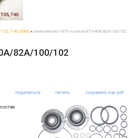
Т-25, Т-40, ЮМЗ
»
ремкомплект КПП полный МТЗ-80А/82А/100/102
0А/82А/100/102
поделиться
печать
сохранить как pdf
 состав