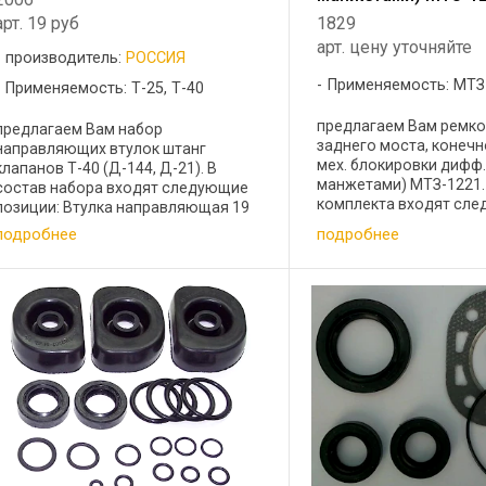
арт. 19 руб
1829
арт. цену уточняйте
производитель:
РОССИЯ
Применяемость: МТЗ
Применяемость: Т-25, Т-40
предлагаем Вам ремк
предлагаем Вам набор
заднего моста, конечн
направляющих втулок штанг
мех. блокировки дифф.
клапанов Т-40 (Д-144, Д-21). В
манжетами) МТЗ-1221.
состав набора входят следующие
комплекта входят сл
позиции: Втулка направляющая 19
позиции 1 кольцо упл
..
подробнее
подробнее
резиновое ГОСТ 9833-7
уплотнительное резин
9833-73 2 ...