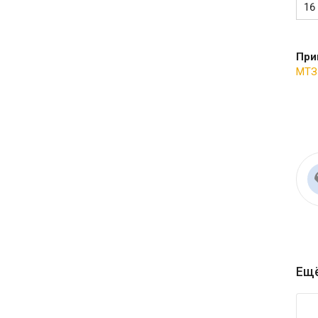
16
При
МТЗ
Ещё