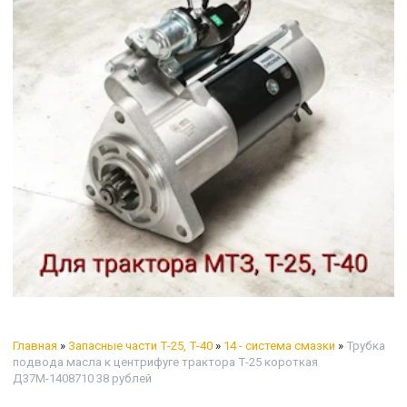
Главная
»
Запасные части Т-25, Т-40
»
14 - система смазки
»
Трубка
подвода масла к центрифуге трактора Т-25 короткая
Д37М-1408710 38 рублей