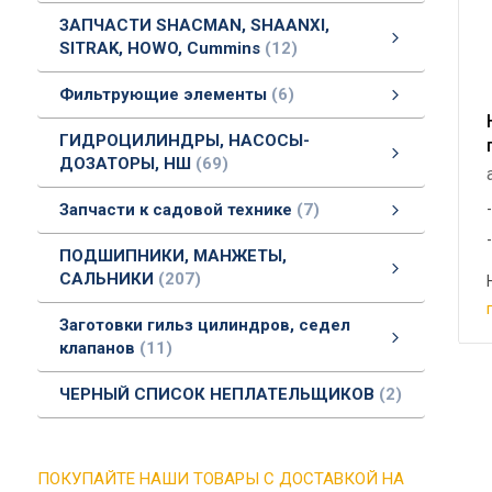
ЗАПЧАСТИ SHACMAN, SHAANXI,
SITRAK, HOWO, Cummins
12
ЗАПЧАСТИ SHACMAN, SHAANXI, SITRAK, HOWO, Cummins
ЗАПЧАСТИ SHACMAN, SHAANXI, SITRAK, HOWO, Cummins
Запчасти для автогрейдера ДЗ-143, ДЗ-180, ГС 14.02
смотреть все
Фильтрующие элементы
6
Фильтрующие элементы
Фильтры очистки воздуха
Фильтры очистки топлива
Фильтры очистки масла
смотреть все
ГИДРОЦИЛИНДРЫ, НАСОСЫ-
ДОЗАТОРЫ, НШ
69
ГИДРОЦИЛИНДРЫ, НАСОСЫ- ДОЗАТОРЫ, НШ
МУФТЫ РАЗРЫВНЫЕ
НАСОЫ ПОГРУЖНЫЕ
ШТУЦЕРА, ПЕРЕХОДНИКИ
НАСОСЫ- ДОЗАТОРЫ
смотреть все
Запчасти к садовой технике
7
Запчасти к садовой технике
Запчасти к бензогенераторам
запчасти к бензокосам
смотреть все
ПОДШИПНИКИ, МАНЖЕТЫ,
САЛЬНИКИ
207
ПОДШИПНИКИ, МАНЖЕТЫ, САЛЬНИКИ
смотреть все
Заготовки гильз цилиндров, седел
клапанов
11
Заготовки гильз цилиндров, седел клапанов
заготовки гильз цилиндров
Заготовки для седел клапанов металлокерамика
смотреть все
ЧЕРНЫЙ СПИСОК НЕПЛАТЕЛЬЩИКОВ
2
ПОКУПАЙТЕ НАШИ ТОВАРЫ С ДОСТАВКОЙ НА