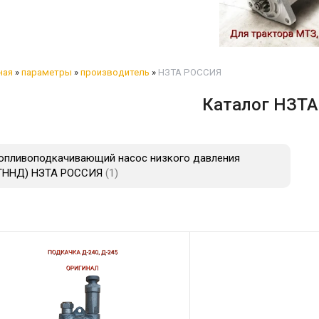
ная
»
параметры
»
производитель
»
НЗТА РОССИЯ
Каталог НЗТ
опливоподкачивающий насос низкого давления
ТННД) НЗТА РОССИЯ
1