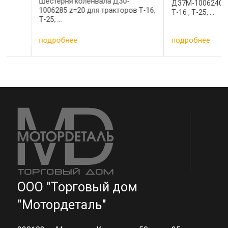
Шестерня коленвала Д30-
Д37М-1006240 для тр
1006285 z=20 для тракторов Т-16,
Т-16 , Т-25, ...
Т-25, ...
подробнее
подробнее
…
ООО "Торговый дом
"Мотордеталь"