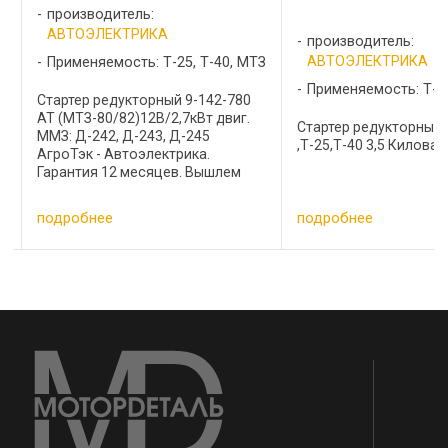
производитель:
АВТОЭЛЕКТРИКА
производитель:
АВТОЭЛЕКТРИКА
З
Применяемость: Т-25
Применяемость: Т-25, Т-40, МТЗ
9-152-780 Стартер с 
12В 2,8 /4,2 кВт МТЗ, т
Стартер редукторный МТЗ
количество зубьев 1
,Т-25,Т-40 3,5 Киловатт 124.3778 ...
правое Применяется д
двигателей: Д-144, Д-
Д-21А, Д-240, Д-243, 
Альтернативные арти
подробнее
подробнее
товара: Magneton: 9142
…