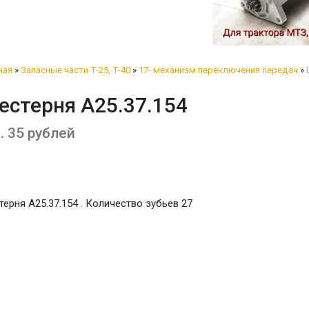
ная
»
Запасные части Т-25, Т-40
»
17- механизм переключения передач
»
естерня А25.37.154
. 35 рублей
ерня А25.37.154 . Количество зубьев 27