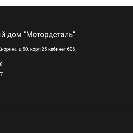
й дом "Мотордеталь"
 Кнорина, д.50, корп.25 кабинет 606
00
97