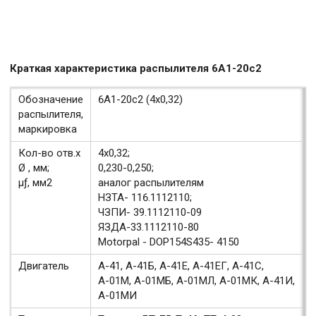
Краткая характеристика распылителя 6А1-20с2
Обозначение
6А1-20с2 (4х0,32)
распылителя,
маркировка
Кол-во отв.х
4х0,32;
Ø , мм;
0,230-0,250;
μƒ, мм2
аналог распылителям
НЗТА- 116.1112110;
ЧЗПИ- 39.1112110-09
ЯЗДА-33.1112110-80
Motorpal - DOP154S435- 4150
Двигатель
А-41, А-41Б, А-41Е, А-41ЕГ, А-41С,
А-01М, А-01МБ, А-01МЛ, А-01МК, А-41И,
А-01МИ