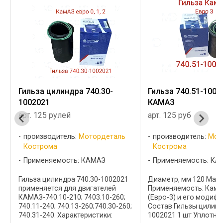
.30-
Гильза 740.51-1002021
Гильза цил
КАМАЗ
ЯМЗ 209 W
арт. 125 руб
арт. 130 ру
рдеталь
производитель:
Мотордеталь
производи
Кострома
Кострома
МАЗ
Применяемость: КАМАЗ
Применяем
0-1002021
Диаметр, мм 120 Масса, кг 5,4
Гильза цили
ателей
Применяемость: КамАЗ -740.60
ЯМЗ 209 WN 
.10-260;
(Евро-3) и его модификации
Двигатели: Я
740.30-260;
Состав Гильзы цилиндров 740.51-
ЯМЗ-6501.10,
тики:
1002021 1 шт Уплотнительные
ЯМЗ-651 Гил