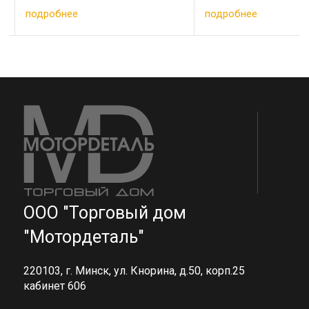
м Масса
кольца 740.1002024 2 шт
Кольцо упло
подробнее
подробнее
г Габариты
Уплотнительные кольца
2 шт Кольцо
 ширина
740.1002031 1 ...
650.1002031 2
ООО "Торговый дом
"Мотордеталь"
220103, г. Минск, ул. Кнорина, д.50, корп.25
кабинет 606