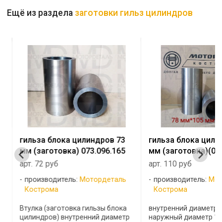
Ещё из раздела
заготовки гильз цилиндров
гильза блока цилиндров 73
гильза блока цили
мм (заготовка) 073.096.165
мм (заготовка)(078
арт. 72 руб
арт. 110 руб
производитель:
Мотордеталь
производитель:
Мот
Кострома
Кострома
Втулка (заготовка гильзы блока
внутренний диаметр 
цилиндров) внутренний диаметр
наружный диаметр 10
с