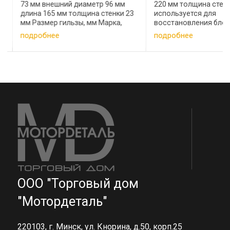
73 мм внешний диаметр 96 мм
220 мм толщина стенк
длина 165 мм толщина стенки 23
используется для
мм Размер гильзы, мм Марка,
восстановления блок
модель 79*84*150 Nissan CD17 83,
цилиндров при отсутс
подробнее
подробнее
3*88, 2*135 Suzuki, H25A
возможности купить 
79,2*83,2*154 Peugeot XUD7,
ремонтную гильзу. По
Honda, 1, 8L TD ...
обработки вы получае
гильзу. размер ...
ООО "Торговый дом
"Мотордеталь"
220103, г. Минск, ул. Кнорина, д.50, корп.25