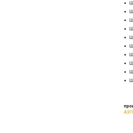
Ш
Ш
Ш
Ш
Ш
Ш
Ш
Ш
Ш
Ш
про
АЗП