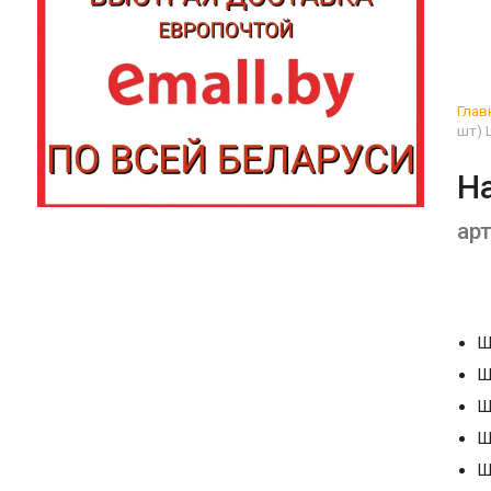
Глав
шт) 
Н
ар
Ш
Ш
Ш
Ш
Ш