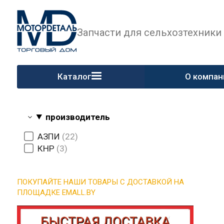
Запчасти для сельхозтехники
Каталог
О компан
Стартеры, генераторы, электроподогреватели, фары, лампы
Распылители АЗПИ, Плунжерные пары, шайбы
Ремкомплекты, наборы прокладок
Силиконовые патрубки армированные
ЗАПЧАСТИ SHACMAN, SHAANXI, SITRAK, HOWO, Cummins
ГИДРОЦИЛИНДРЫ, НАСОСЫ- ДОЗАТОРЫ, НШ
ПОДШИПНИКИ, МАНЖЕТЫ, САЛЬНИКИ
Заготовки гильз цилиндров, седел клапанов
Стартеры, генераторы, электроподогреватели, фары, лампы
Распылители АЗПИ, Плунжерные пары, шайбы
Сцепление АГРОТЕК
Запасные части Т-25, Т-40
Запасные части МТЗ
Ремкомплекты, наборы прокладок
Силиконовые патрубки армированные
ЗАПЧАСТИ SHACMAN, SHAANXI, SITRAK, HOWO, Cummins
Фильтрующие элементы
ГИДРОЦИЛИНДРЫ, НАСОСЫ- ДОЗАТОРЫ, НШ
Запчасти к садовой технике
ПОДШИПНИКИ, МАНЖЕТЫ, САЛЬНИКИ
Заготовки гильз цилиндров, седел клапанов
Поршневая группа ММЗ
Поршневая группа ВТМЗ
поршневые пальцы
Поршневая группа КАМАЗ
Поршневая группа УМЗ
Поршневая группа ЗИЛ
Поршневая группа ЧТЗ
Поршневая группа Volkswagen
Поршневая группа Nissan
Поршневые кольца МОТОРДЕТАЛЬ
Поршневые кольца StapRi (Стапри)
Автолампы галогенные
Малогабаритные распылители
Серийные распылители
Шайбы, резиновые кольца
Топливоподкачивающий насос низкого давления (ТННД)
ДИСКИ СЦЕПЛЕНИЯ
10 - Двигатель
14 - система смазки
12 - Система выпуска газов
30 - Ось передняя
34 -Управление рулевое
35 - тормозная система
67-Кабина трактора
10 - Двигатель
13- Система охлаждения
16 - Сцепление
18 - Раздаточная коробка
23 - Мост передний
28 - Рама
31 - колёса и ступицы
35 - Тормозная система
37 - Электрооборудование
38-ПРИБОРЫ
46 - Раздельно-агрегатная система. Дополнительное оборудование
84-Оперение
Прокладки ГБЦ металлические
Прокладки ГБЦ асбестовые
Прокладки ГБЦ безасбестовые
Наборы прокладок для ремонта двигателей
Наборы для тракторов МТЗ, Т-25, Т-40, ЮМЗ
Наборы для ремонта ТНВД и форсунок
Ремкомплекты для гидроцилиндров и гидрораспределителей
Наборы для ремонта ТКР (турбокомпрессора), компрессора
Патрубки силиконовые МТЗ
ЗАПЧАСТИ SHACMAN, SHAANXI, SITRAK, HOWO, Cummins
Фильтры очистки воздуха
Фильтры очистки топлива
МУФТЫ РАЗРЫВНЫЕ
НАСОЫ ПОГРУЖНЫЕ
Запчасти к бензогенераторам
запчасти к бензокосам
заготовки гильз цилиндров
Заготовки для седел клапанов металлокерамика
30- ось передняя
ШТУЦЕРА, ПЕРЕХОДНИКИ
17- механизм переключения передач
16 - Сцепление
Наборы для ремонта водяных насосов
35 - Тормозная система
Поршневая группа ЯМЗ
гильза цилиндра
Поршневая группа СМД
Поршневая группа А-01 Алтайдизель
Поршневая группа ВАЗ
Поршневая группа FORD
Фильтры очистки масла
34 - Управление рулевое
Поршневая группа ЗМЗ
Запчасти для автогрейдера ДЗ-143, ДЗ-180, ГС 14.02
42-Коробка отбора мощности
Метизы (шайбы, болты, гайки, шплинты, сторные кольца, хомуты)
22 - Передача карданные
Патрубки силиконовые МАЗ
42 - Коробка отбора мощности
46 -Раздельно- агрегатная система
24 - мост задний
Поршневая группа Cummins
комплектующие для стартеров
11 - Система питания
17 - Коробка переменных передач
Наборы для ремонта корзин сцепления
11 - Система питания
НАСОСЫ- ДОЗАТОРЫ
14 - Система смазки
плунжерные пары
Запасные части для инжектора А-04-011-00-00-03 ЯМЗ
смотреть все
смотреть все
67-Кабина трактора
смотреть все
смотреть все
смотреть все
Метизы (болты, гайки, шайбы, шпонки, шплинты, хомуты)
смотреть все
смотреть все
смотреть все
смотреть все
смотреть все
смотреть все
смотреть все
смотреть все
производитель
АЗПИ
22
КНР
3
ПОКУПАЙТЕ НАШИ ТОВАРЫ С ДОСТАВКОЙ НА
ПЛОЩАДКЕ EMALL.BY