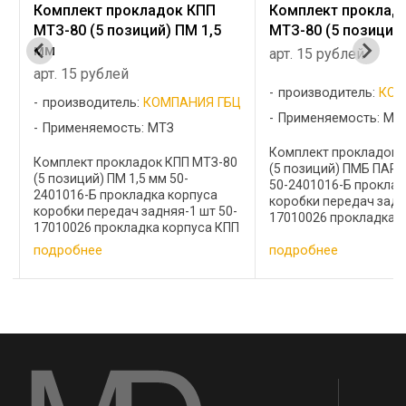
Комплект прокладок КПП
Комплект проклад
МТЗ-80 (5 позиций) ПМБ
дифференциалом Т
позиций)
арт. 15 рублей
арт. 25 рублей
производитель:
КОМПАНИЯ ГБЦ
Ц
производитель:
КОМ
Применяемость: МТЗ
Применяемость: Т-4
Комплект прокладок КПП МТЗ-80
0
Комплект прокладок 
(5 позиций) ПМБ ПАРОНИТ 0,8 мм
дифференциалом Т-40
50-2401016-Б прокладка корпуса
позиций) Т25-160102
коробки передач задняя-1 шт 50-
-
корпуса главной муфт
17010026 прокладка корпуса КПП
П
Т25-1703148 проклад
передняя-1 шт 50-1701459
управления 1 штука Т
подробнее
подробнее
прокладка правой крышки КПП-1
прокладка кулисы 1 ш
шт 50-1701456-А прокладка
2411133-В прокладка 
левой крышки ...
штука прокладка ...
…