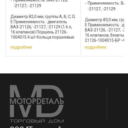
Применяемость: ВА
Применяемость: ВАЗ-21126,
Калина
-21127, -21129
,
Диаметр 76,5 мм, группы
Диаметр 83,0 мм, группы A, B, C, D,
E Применяемость: дви
E Применяемость : двигатель
ВАЗ-11194 (1,4 л инже
ВАЗ-21126, -21127, -21129 (1.6 л,
клапанов) Состав ком
16 клапанов, безвтык) Поршень
е
Кольцо компрессионн
21126-1004015-БР -4 шт Кольца
1004025 4 шт Кольцо
поршневые (комплект) 21126-
подробнее
подробнее
0
компрессионное. 111
1000100 -БР 4 шт Палец
4 шт Кольцо маслос
поршневой 21126-1004020 4 шт
11194-1004034 4 шт ...
Кольцо ...
…