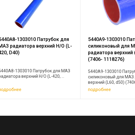
5440А8-1303010 Патрубок для
5440А9-1303010 Па
МАЗ радиатора верхний Н/О (L-
силиконовый для 
420, D40)
радиатора верхний (
(7406- 1118276)
5440А8-1303010 Патрубок для МАЗ
5440А9-1303010 Патру
радиатора верхний Н/О (L-420, ...
силиконовый для МАЗ
верхний (L60, d50) (7406-
подробнее
подробнее