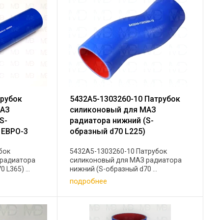
трубок
5432А5-1303260-10 Патрубок
МАЗ
силиконовый для МАЗ
S-
радиатора нижний (S-
 ЕВРО-3
образный d70 L225)
бок
5432А5-1303260-10 Патрубок
 радиатора
силиконовый для МАЗ радиатора
 L365) ...
нижний (S-образный d70 ...
подробнее