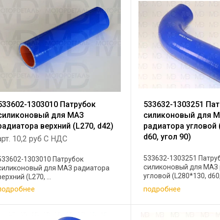
533602-1303010 Патрубок
533632-1303251 Па
силиконовый для МАЗ
силиконовый для 
радиатора верхний (L270, d42)
радиатора угловой 
d60, угол 90)
арт. 10,2 руб С НДС
533632-1303251 Патру
533602-1303010 Патрубок
силиконовый для МАЗ
силиконовый для МАЗ радиатора
угловой (L280*130, d60, 
верхний (L270, ...
подробнее
подробнее