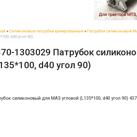
ная
»
Силиконовые патрубки армированные
»
Патрубки силиконовые М
*100, d40 угол 90)
370-1303029 Патрубок силикон
135*100, d40 угол 90)
убок силиконовый для МАЗ угловой (L135*100, d40 угол 90) 43