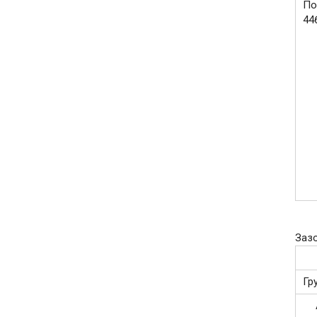
По
44
Зазо
Гр