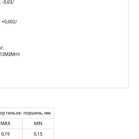
 -0,03/
; +0,002/
г.
К12M2МгН
ор гильза- поршень, мм
MAX
MIN
0,19
0,15