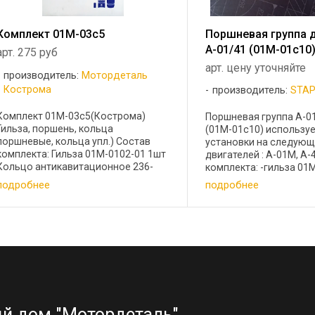
Комплект 01М-03с5
Поршневая группа 
А-01/41 (01М-01с10
арт. 275 руб
арт. цену уточняйте
производитель:
Мотордеталь
Кострома
производитель:
STAP
Комплект 01М-03с5(Кострома)
Поршневая группа А-0
Гильза, поршень, кольца
(01М-01с10) используе
поршневые, кольца упл.) Состав
установки на следующ
комплекта: Гильза 01М-0102-01 1шт
двигателей : А-01М, А-
Кольцо антикавитационное 236-
комплекта: -гильза 01
1002040/40А 1 шт Кольцо
(236-1002021-А) - 1 шт
подробнее
подробнее
компрессионное 01М-03.102 1 шт
01М-0305-3 (01М-0305-3-
Кольцо компрессионное 236-
кольцо уплотнительное 
1004032-А3 2 шт Кольцо ...
й дом "Мотордеталь"