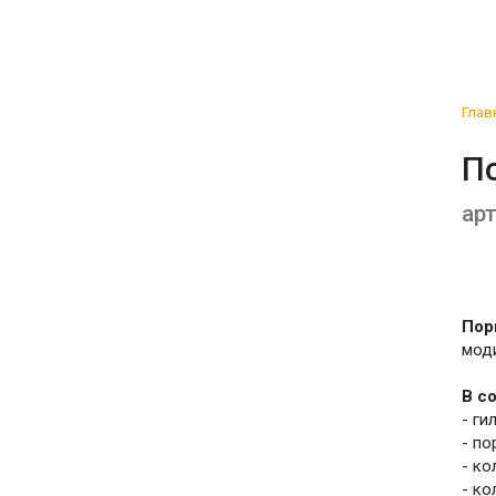
Глав
П
арт
Пор
мод
В с
- ги
- по
- ко
- ко