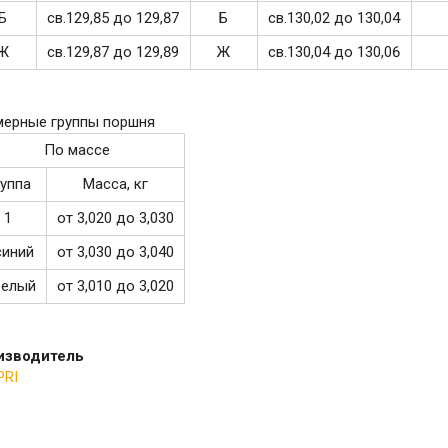
Б
св.129,85 до 129,87
Б
св.130,02 до 130,04
Ж
св.129,87 до 129,89
Ж
св.130,04 до 130,06
мерные группы поршня
По массе
руппа
Масса, кг
1
от 3,020 до 3,030
синий
от 3,030 до 3,040
белый
от 3,010 до 3,020
изводитель
PRI