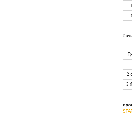
Раз
Г
2 
3 
про
STA