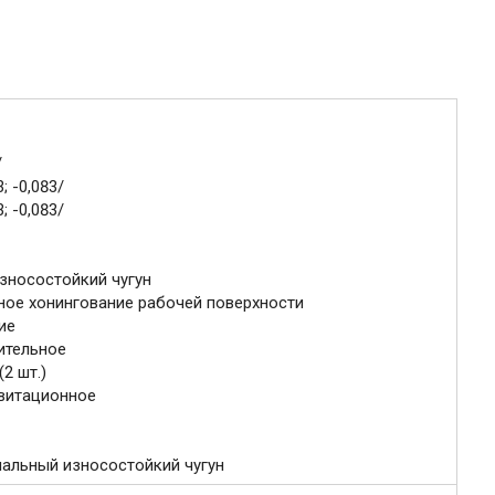
/
; -0,083/
; -0,083/
зносостойкий чугун
ое хонингование рабочей поверхности
ие
ительное
2 шт.)
витационное
иальный износостойкий чугун