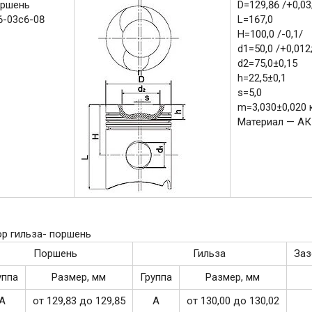
ршень
D=129,86 /+0,03;
6-03с6-08
L=167,0
H=100,0 /-0,1/
d1=50,0 /+0,012
d2=75,0±0,15
h=22,5±0,1
s=5,0
m=3,030±0,020 к
Материал — А
р гильза- поршень
Поршень
Гильза
Заз
уппа
Размер, мм
Группа
Размер, мм
А
от 129,83 до 129,85
А
от 130,00 до 130,02