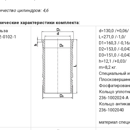
ичество цилиндров: 4,6
нические характеристики комплекта:
льза
d=130,0 /+0,06/
2-0102-1
L=271,0 /-1,0/
D1=160,3 /-0,16
D2=153,0 /-0,043
D3=151,0 /-0,043
h=12,1 /+0,03/
m=8,2 кг.
Специальный и
Плосковершинн
Фосфатирован
Кольцо уплотн
236-1002024-А (
Кольцо антика
236-1002040
материал спец