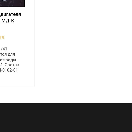
двигателя
) МД-К
RI
1/41
тся для
ие виды
41. Состав
М-0102-01
; - поршень
01) - 1 шт; -
...