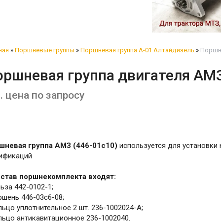
ная
»
Поршневые группы
»
Поршневая группа А-01 Алтайдизель
»
Поршне
оршневая группа двигателя АМЗ
. цена по запросу
шневая группа АМЗ (446-01с10)
используется для установки
ификаций
остав поршнекомплекта входят:
льза 442-0102-1;
ршень 446-03с6-08;
льцо уплотнительное 2 шт. 236-1002024-А;
льцо антикавитационное 236-1002040.