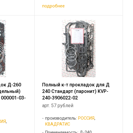
подробнее
док Д-260
Полный к-т прокладок для Д
здельный)
240 Стандарт (паронит) KVP-
1000001-03-
240-3906022-02
арт. 57 рублей
производитель:
РОССИЯ
,
СИЯ
,
КВАДРАТИС
Применяемость: Д-240