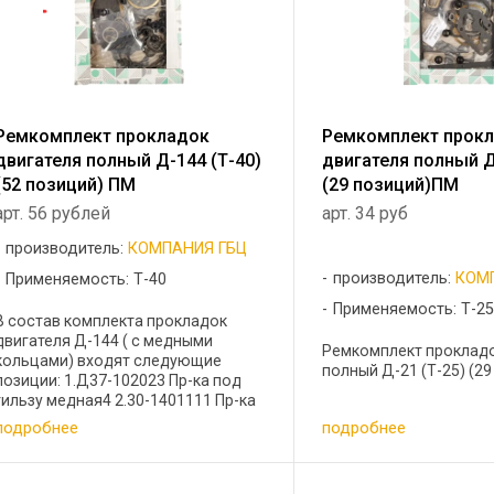
Ремкомплект прокладок
Ремкомплект прок
двигателя полный Д-144 (Т-40)
двигателя полный Д
(52 позиций) ПМ
(29 позиций)ПМ
арт. 56 рублей
арт. 34 руб
производитель:
КОМПАНИЯ ГБЦ
производитель:
КОМ
Применяемость: Т-40
Применяемость: Т-2
В состав комплекта прокладок
двигателя Д-144 ( с медными
Ремкомплект прокладо
кольцами) входят следующие
полный Д-21 (Т-25) (29 .
позиции: 1.Д37-102023 Пр-ка под
гильзу медная4 2.30-1401111 Пр-ка
поддона картера1 3.Д37-1007420 П-
подробнее
подробнее
ка клапанной крышки4 4.Д37-
1008070 Б-Рпр-ка впускного
коллектора4 ...