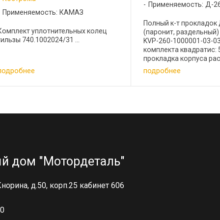
Применяемость: Д-2
Применяемость: КАМАЗ
Полный к-т прокладок
Комплект уплотнительных колец
(паронит, раздельный) 
гильзы 740.1002024/31 ...
KVP-260-1000001-03-0
комплекта квадратис: 
прокладка корпуса ра
1шт Паронит 0,6 мм 24
подробнее
подробнее
прокладка впускного 
4шт Паронит 2,0 мм 240
й дом "Мотордеталь"
 Кнорина, д.50, корп.25 кабинет 606
00