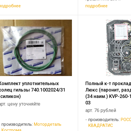
подробнее
подробнее
Комплект уплотнительных
Полный к-т прокла
колец гильзы 740.1002024/31
Люкс (паронит, ра
(силикон)
(34 наим.) KVP-260-
03
арт. цену уточняйте
арт. 76 рублей
производитель:
РОС
производитель:
Мотордеталь
КВАДРАТИС
Кострома