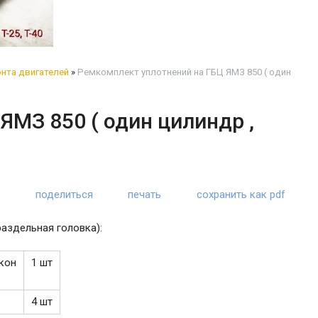
нта двигателей
»
Ремкомплект уплотнений на ГБЦ ЯМЗ 850 ( один
ЯМЗ 850 ( один цилиндр ,
поделиться
печать
сохранить как pdf
раздельная головка):
кон
1 шт
4 шт