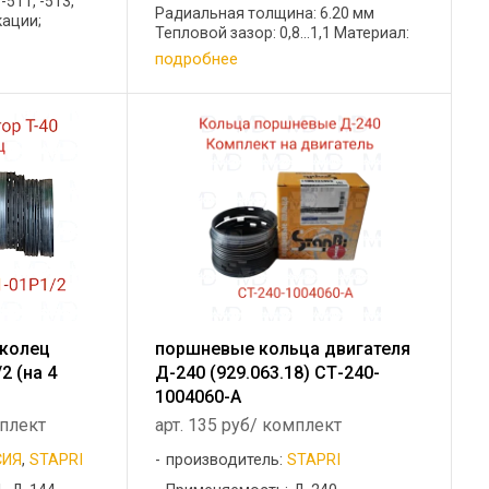
-511, -513,
Радиальная толщина: 6.20 мм
кации;
Тепловой зазор: 0,8...1,1 Материал:
ика:
ВЧ Покрытие: Хт, Р, О, Fe СТ-
подробнее
, -3507,
А27.06.00.014 Высота: 3.50 мм
205 ...
Радиальная толщина: 5.70 мм ...
/колец
поршневые кольца двигателя
2 (на 4
Д-240 (929.063.18) СТ-240-
1004060-А
мплект
арт. 135 руб/ комплект
СИЯ
,
STAPRI
производитель:
STAPRI