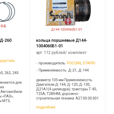
Д-260
кольца поршневые Д144-
1004060Б1-01
арт. 112 рублей/ комплект
рдеталь
производитель:
РОССИЯ
,
STAPRI
Применяемость: Д-21, Д-144
0, 262, 245
диаметр 105 мм Применяемость:
меняется для
Двигатели Д-144, Д-120, Д-130,
 их
Д21А1(4 цилиндра); тракторы Т-40,
: Автомобили
Т25А, Т28Х4М, дорожно-
ы «ПАЗ»,
строительная техника. А27.00.00.001
ы МТЗ,
Высота: 3.00 мм Радиальная
 ПО
подробнее
толщина: 4.50 мм Тепловой зазор:
или
0,3...0,6 Материал: СЧ Покрытие: ...