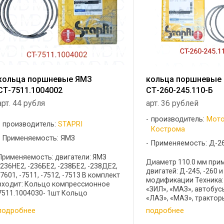
кольца поршневые ЯМЗ
кольца поршневые 
СТ-7511.1004002
СТ-260-245.110-Б
арт. 44 рубля
арт. 36 рублей
производитель:
Мото
производитель:
STAPRI
Кострома
Применяемость: ЯМЗ
Применяемость: Д-26
Применяемость: двигатели: ЯМЗ
Диаметр 110.0 мм при
-236НЕ2, -236БЕ2, -238БЕ2, -238ДЕ2,
двигатей: Д-245, -260 и
-7601, -7511, -7512, -7513 В комплект
модификации Техника
входит: Кольцо компрессионное
«ЗИЛ», «МАЗ», автобус
7511.1004030- 1шт Кольцо
«ЛАЗ», «МАЗ», трактор
компрессионное 7511.1004032-01-1
ДТЗ-55, -60, комбайны
подробнее
подробнее
шт Кольцо маслосъёмное
«Гомельмаш» Автомоб
7511.1004034-1 шт Геометрические