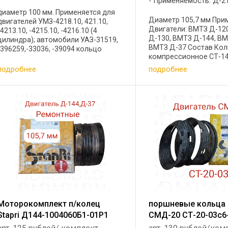
Применяемость: Д-21
диаметр 100 мм. Применяется для
Диаметр 105,7 мм Пр
двигателей УМЗ-4218.10, 421.10,
Двигатели: ВМТЗ Д-12
-4213.10, -4215.10, -4216.10 (4
Д-130, ВМТЗ Д-144, ВМ
цилиндра); автомобили УАЗ-31519,
ВМТЗ Д-37 Состав Ко
-396259,-33036, -39094 кольцо
компрессионное СТ-14
компрессионное СТ-421-1004030
Р1 Кольцо компрессио
Высота: 2.00 мм Радиальная
подробнее
подробнее
1004030-Р1 Кольцо
толщина: 4.20 мм Тепловой зазор: ...
компрессионное СТ-14
Р1 Кольцо маслосъемно
Моторокомплект п/колец
поршневые кольца 
Stapri Д144-1004060Б1-01Р1
СМД-20 СТ-20-03с6