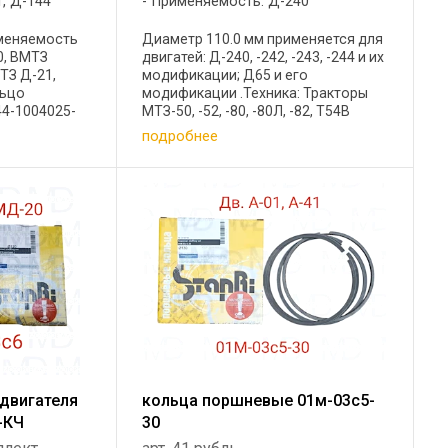
, Д-144
Применяемость: Д-240
именяемость
Диаметр 110.0 мм применяется для
0, ВМТЗ
двигатей: Д-240, -242, -243, -244 и их
ТЗ Д-21,
модификации; Д65 и его
льцо
модификации .Техника: Тракторы
4-1004025-
МТЗ-50, -52, -80, -80Л, -82, Т54В
нное СТ-144-
«Болгар», Т-70С, Т-70В, ЭТЦ 202А
подробнее
Тракторы ЮМЗ-6, -6АЛ, -6М,
4-1004032-
ЭО-304Г, ЛТЗ-60АВ, МТЗ-50, ...
е ...
двигателя
кольца поршневые 01м-03с5-
-КЧ
30