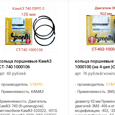
ГАЗ-3310, ЗИЛ 433110, 
..
ЗИЛ-5301, ...
кольца поршневые КамАЗ
кольца поршневые 
СТ-740.1000106
1000100 (на 4 цил.
арт. 40 рублей
арт. 76 рублей/комп
производитель:
STAPRI
производитель:
STAP
Применяемость: КАМАЗ
Применяемость: ЗМЗ
Применяемость: Двигатель
диаметр 92 мм Примен
КамАЗ-740 (8 цилиндров);
двигатей: ЗМЗ -406 и е
автомобили КамАЗ-532022, -4310,
модификации; -402, -32