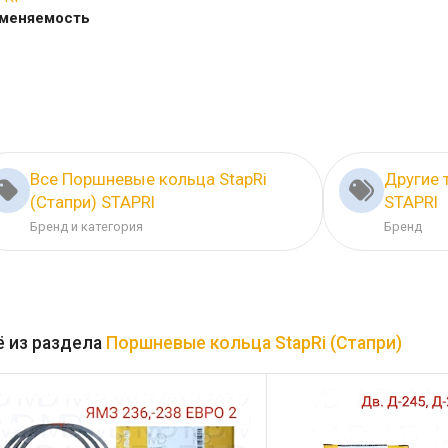
меняемость
Все Поршневые кольца StapRi
Другие 
(Стапри) STAPRI
STAPRI
Бренд и категория
Бренд
 из раздела
Поршневые кольца StapRi (Стапри)