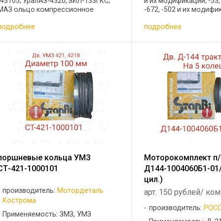
-43105, УралАЗ-4320, ЗИЛ-133ГКС,
и их модификации; -53, 
МАЗ ольцо компрессионное
-672, -502 и их модифи
верхнее Материал: ВЧ,Покрытие: Мо
-5233.10, -5234.10 .Техн
подробнее
подробнее
a=5,0±0,12 h=3,0 /-0,06; -0,09/
Автомобили ГАЗ -53, -66
Тепловой зазор: 0,4...0,6 Кольцо ...
-3785, ГЗСА, ПАЗ -672, -3
поршневые кольца УМЗ
Моторокомплект п
СТ-421-1000101
Д144-1004060Б1-01/
цил.)
производитель:
Мотордеталь
арт. 150 рублей/ ко
Кострома
производитель:
РОС
Применяемость: ЗМЗ, УМЗ