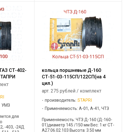
ЗИЛ 433420,
ГАЗ СТ-402-
кольца поршневые Д-160
)СТАПРИ
СТ-51-03-115СП/122СП(на 4
цил.)
лект
арт. 275 рублей / комплект
RI
производитель:
STAPRI
, УМЗ
Применяемость: А-01, А-41, ЧТЗ
яется для
Применяемость: ЧТЗ Д-160 (Д-160-
го
01)диаметр 145 /150 мм Вес: 1 кг СТ-
2, -403, -24Д
А27.06.02.103 Высота: 3.50 мм