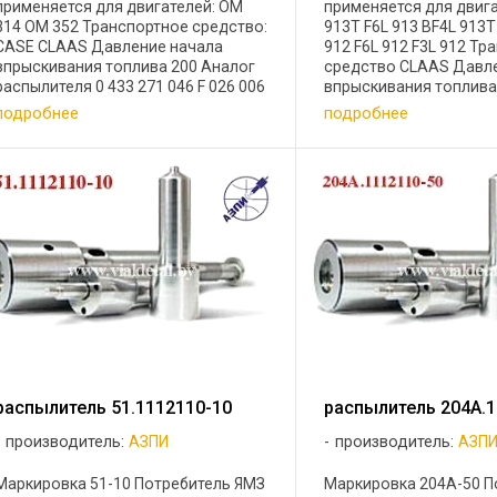
применяется для двигателей: OM
применяется для двига
314 OM 352 Транспортное средство:
913T F6L 913 BF4L 913T
CASE CLAAS Давление начала
912 F6L 912 F3L 912 Т
впрыскивания топлива 200 Аналог
средство CLAAS Давл
распылителя 0 433 271 046 F 026 006
впрыскивания топлива
009 Маркировка RU DLLA 150 S 187
распылителя 0 433 271
подробнее
подробнее
Прецизионный диаметр иглы
Маркировка RU DLLA 14
распылителя d, (мм) 6 ...
Прецизионный диаметр 
распылитель 51.1112110-10
распылитель 204А.1
производитель:
АЗПИ
производитель:
АЗП
Маркировка 51-10 Потребитель ЯМЗ
Маркировка 204А-50 П