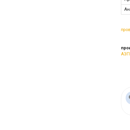
Ан
про
про
АЗП