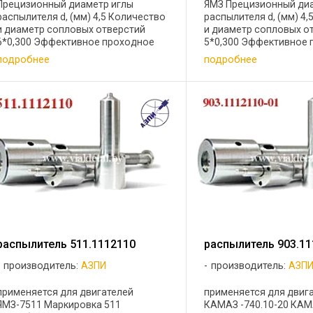
Прецизионный диаметр иглы
ЯМЗ Прецизионный ди
распылителя d, (мм) 4,5 Количество
распылителя d, (мм) 4
и диаметр сопловых отверстий
и диаметр сопловых о
6*0,300 Эффективное проходное
5*0,300 Эффективное
сечение mf , (мм2) 0,280-0,300
сечение mf , (мм2) 0,21
подробнее
подробнее
Аналог форсунки в запасные части
Применение на форсун
для форсунок «51»- ...
аналог форсунки в зап
...
распылитель 511.1112110
распылитель 903.11
производитель:
АЗПИ
производитель:
АЗП
применяется для двигателей
применяется для двига
ЯМЗ-7511 Маркировка 511
КАМАЗ -740.10-20 КАМ