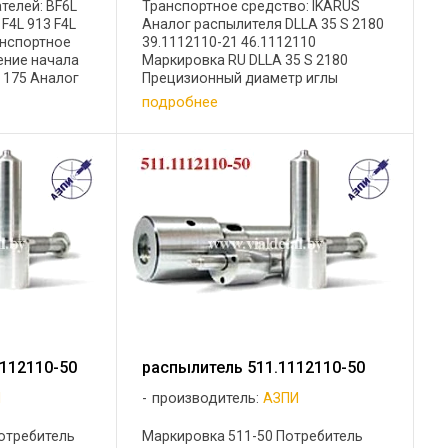
телей: BF6L
Транспортное средство: IKARUS
 F4L 913 F4L
Аналог распылителя DLLA 35 S 2180
ранспортное
39.1112110-21 46.1112110
ение начала
Маркировка RU DLLA 35 S 2180
 175 Аналог
Прецизионный диаметр иглы
 376
распылителя d, (мм) 6 Количество и
подробнее
9 S 774
диаметр сопловых отверстий
иглы ...
1х0,68 Эффективное проходное
сечение mf , ...
112110-50
распылитель 511.1112110-50
И
производитель:
АЗПИ
отребитель
Маркировка 511-50 Потребитель