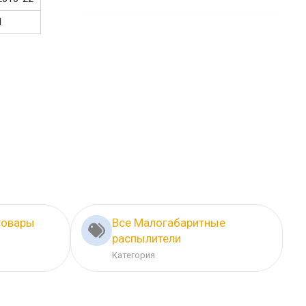
1
товары
Все Малогабаритные
распылители
Категория