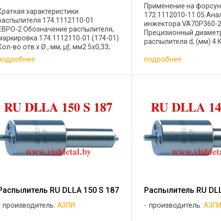
Применение на форсун
Краткая характеристики
172.1112010-11.05 Ана
распылителя 174.1112110-01
инжектора VA70P360-
ЕВРО-2 Обозначение распылителя,
Прецизионный диамет
маркировка 174.1112110-01 (174-01)
распылителя d, (мм) 4
Кол-во отв.х Ø , мм; μƒ, мм2 5х0,33;
диаметр сопловых отв
0,240-0,260; отв. расположены на
подробнее
подробнее
5*0,20 Эффективное 
запирающем конусе Двигатель
сечение mf , (мм2) 0,11
Д-243С, Д-244С, Д-245С, Д-245.5С, ...
Аналог распылителя ...
Распылитель RU DLLA 150 S 187
Распылитель RU DLL
производитель:
АЗПИ
производитель:
АЗП