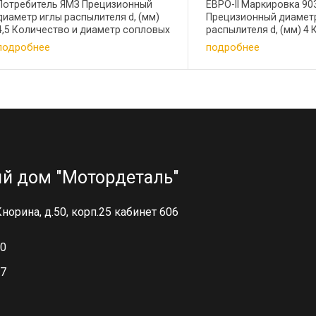
Потребитель ЯМЗ Прецизионный
ЕВРО-II Маркировка 90
диаметр иглы распылителя d, (мм)
Прецизионный диамет
4,5 Количество и диаметр сопловых
распылителя d, (мм) 4
отверстий 5*0,300 Эффективное
диаметр сопловых отв
подробнее
подробнее
проходное сечение mf , (мм2) 0,240-
4*0,32 Эффективное 
0,260 Применение на форсунке
сечение mf , (мм2) 0,23
АЗПИ ...
Применение на ...
й дом "Мотордеталь"
 Кнорина, д.50, корп.25 кабинет 606
00
97