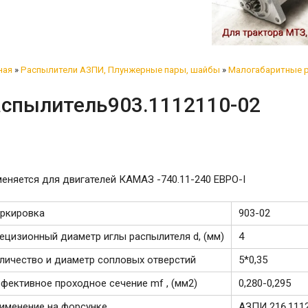
ная
»
Распылители АЗПИ, Плунжерные пары, шайбы
»
Малогабаритные 
аспылитель903.1112110-02
еняется для двигателей КАМАЗ -740.11-240 ЕВРО-I
ркировка
903-02
ецизионный диаметр иглы распылителя d, (мм)
4
личество и диаметр сопловых отверстий
5*0,35
фективное проходное сечение mf , (мм2)
0,280-0,295
именение на форсунке
АЗПИ 216.111