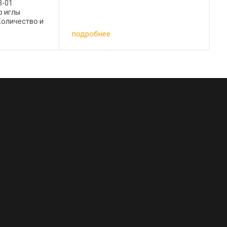
3-01
р иглы
 Количество и
ерстий
подробнее
проходное
5-0,250