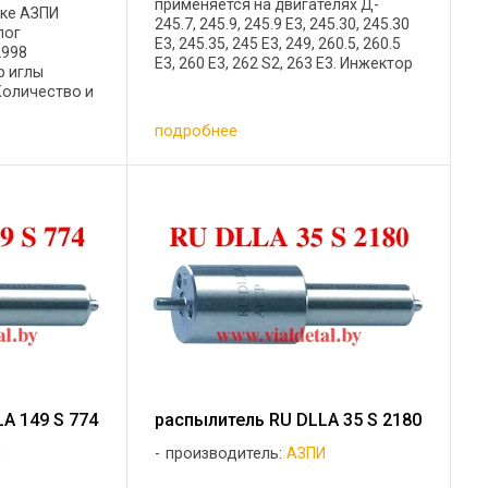
применяется на двигателях Д-
ке АЗПИ
245.7, 245.9, 245.9 Е3, 245.30, 245.30
лог
Е3, 245.35, 245 E3, 249, 260.5, 260.5
2998
Е3, 260 Е3, 262 S2, 263 E3. Инжектор
р иглы
система CR. Форсунка 0 445 120 ...
 Количество и
ерстий
подробнее
проходное
7-0,122
A 149 S 774
распылитель RU DLLA 35 S 2180
И
производитель:
АЗПИ