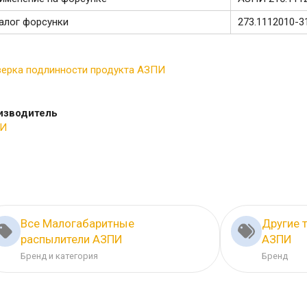
алог форсунки
273.1112010-3
верка подлинности продукта АЗПИ
изводитель
И
Все Малогабаритные
Другие 
распылители АЗПИ
АЗПИ
Бренд и категория
Бренд