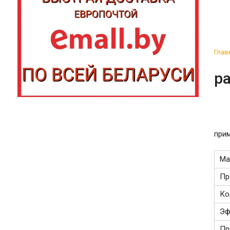
Глав
р
прим
Ма
Пр
Ко
Эф
Пр