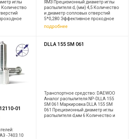
аметр иглы
ЯМЗ Прецизионный диаметр иглы
,5 Количество
распылителя d, (мм) 4,5 Количество
тверстий
и диаметр сопловых отверстий
 проходное
5*0,280 Эффективное проходное
0-0,230
сечение mf , (мм2) 0,210-0,230
подробнее
ке АЗПИ -
Применение на форсунке АЗПИ
асные части
-аналог форсунки в запасные части
...
DLLA 155 SM 061
Транспортное средство: DAEWОО
Аналог распылителя NP-DLLA 155
SМ 061 Маркировка DLLA 155 SM
12110-01
061 Прецизионный диаметр иглы
распылителя d,мм 6 Количество и
И
диаметр сопловых отверстий
5х0,30 Эффективное проходное
телей:
сечение mf , (мм2) ...
АЗ -7403.10