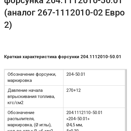
форсунка 204.1112010-50.01
(аналог 267-1112010-02 Евро
2)
Краткая характеристика форсунки 204.1112010-50.01
Обозначение форсунки,
204-50.01
маркировка
Давление начала
270+12
впрыскивания топлива,
кгс/см2
Обозначение
204.1112110-50.01
распылителя,
«204-50.01»
маркировка, (Ø иглы),
Ø4,5 мм,
кол-во отв.х Ø, μƒ, мм2
5х0,30,