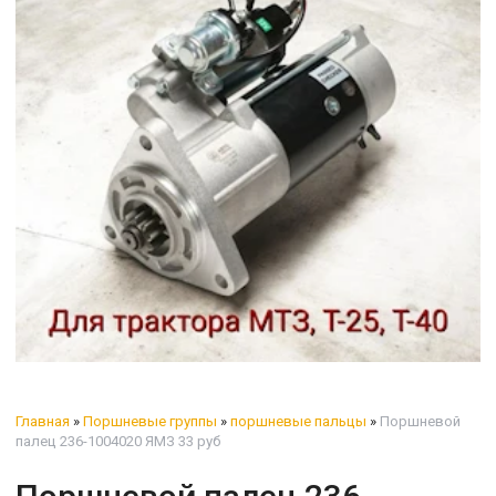
Главная
»
Поршневые группы
»
поршневые пальцы
»
Поршневой
палец 236-1004020 ЯМЗ 33 руб