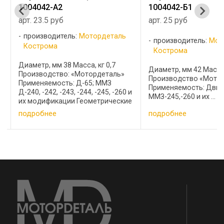
1004042-Б1
Д37М-1004042 (Д-2
арт. 25 руб
арт. 36 руб
производитель:
Мотордеталь
производитель:
Мот
Кострома
Кострома
Диаметр, мм 42 Масса, кг 0,8
Диаметр 35 мм Прим
Производство «Мотордеталь»
Двигатели: Д-120, Д-1
Применяемость: Двигатели
и
Д-144, Д-145Т, Д-21, ..
ММЗ-245,-260 и их ...
е
.
подробнее
подробнее