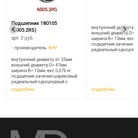
Подшипник 180105
внутренний диаметр d
(6005.2RS)
внешний диаметр D= 
арт. 3 руб
ширина B= 13мм. вес 0,
подшипник качения 
производитель:
КНР
радиальный одноряд
двухсторонней защит
внутренний диаметр d= 25мм.
уплотнением из резин
внешний диаметр D= 47мм.
пластмассы Аналоги:1
ширина B= 12мм. вес 0,076 кг.
80106, 180106, ...
подшипник качения шариковый
радиальный однорядный с
двухсторонней защитой и
подробнее
подробнее
уплотнением из резины или
пластмассы Аналоги:105,
6005.2RS, 6-180105 ...