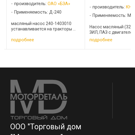
производитель:
БЕ
производитель:
КНР
Применяемость: М
Применяемость: ММЗ
240-1402010-А3 Мас
Насос масляный (32 зуба ) МТЗ,
...
ЗИЛ, ПАЗ с двигателем ММЗ ...
подробнее
подробнее
ООО "Торговый дом