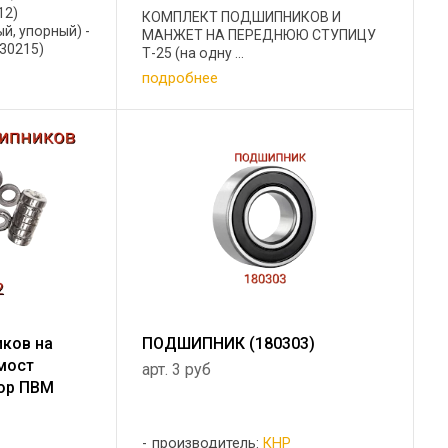
12)
КОМПЛЕКТ ПОДШИПНИКОВ И
й, упорный) -
МАНЖЕТ НА ПЕРЕДНЮЮ СТУПИЦУ
(30215)
Т-25 (на одну ...
одшипник 217
подробнее
иковый) -4 ...
ков на
ПОДШИПНИК (180303)
мост
арт. 3 руб
ор ПВМ
производитель:
КНР