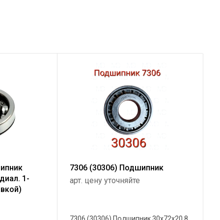
шипник
7306 (30306) Подшипник
диал. 1-
арт. цену уточняйте
авкой)
7306 (30306) Подшипник 30х72х20,8