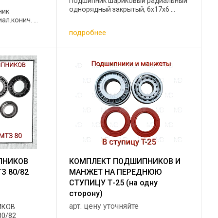
Подшипник шариковый радиальный
однорядный закрытый, 6х17х6 ...
ник
л.конич. ...
подробнее
ПНИКОВ
КОМПЛЕКТ ПОДШИПНИКОВ И
З 80/82
МАНЖЕТ НА ПЕРЕДНЮЮ
СТУПИЦУ Т-25 (на одну
сторону)
арт. цену уточняйте
ИКОВ
80/82