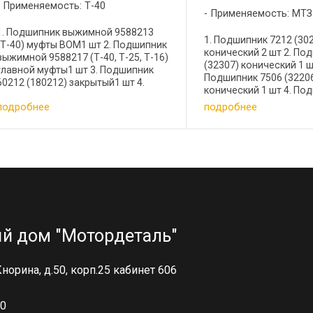
Применяемость: Т-40
Применяемость: МТЗ
1. Подшипник выжимной 9588213
1. Подшипник 7212 (30
(Т-40) муфты ВОМ1 шт 2. Подшипник
конический 2 шт 2. По
выжимной 9588217 (Т-40, Т-25, Т-16)
(32307) конический 1 ш
главной муфты1 шт 3. Подшипник
Подшипник 7506 (3220
60212 (180212) закрытый1 шт 4.
конический 1 шт 4. По
Подшипник 64706 игольчатый1 шт 5.
(32207) конический 8 ш
подробнее
подробнее
Подшипник 211 (6211)1 шт 6.
Подшипник 8208 (51208
Подшипник 308 (6308)1 шт ...
шт 6. Подшипник 208 (62
Подшипник ...
й дом "Мотордеталь"
 Кнорина, д.50, корп.25 кабинет 606
00