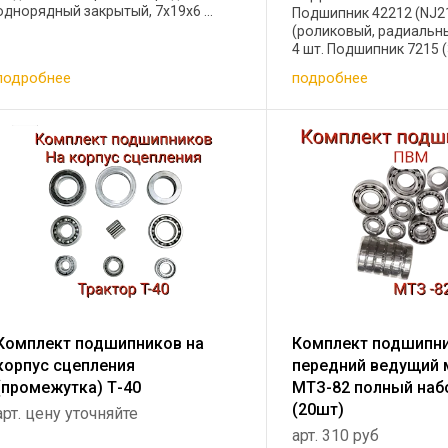
однорядный закрытый, 7х19х6 ...
Подшипник 42212 (NJ2
(роликовый, радиальны
4 шт. Подшипник 7215 
(конический) - 2 шт. П
подробнее
подробнее
(6217) (радиальный шар
Комплект подшипников на
Комплект подшипни
корпус сцепления
передний ведущий 
(промежутка) Т-40
МТЗ-82 полный наб
(20шт)
арт. цену уточняйте
арт. 310 руб