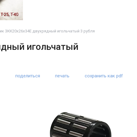
к ЗКК20x26x34Е двухрядный игольчатый 3 рубля
ядный игольчатый
поделиться
печать
сохранить как pdf