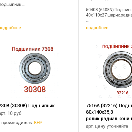
Подшипник ...
50408 (6408N) Подшип
40х110х27 шарик.радиа
...
подробнее
подробнее
7308 (30308) Подшипник
7516А (32216) Под
80х140х35,3
арт. 10 руб
ролик.радиал.конич
производитель:
КНР
арт. цену уточняйте