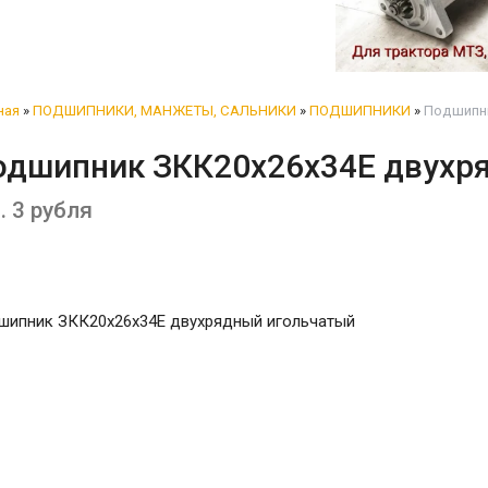
ная
»
ПОДШИПНИКИ, МАНЖЕТЫ, САЛЬНИКИ
»
ПОДШИПНИКИ
»
Подшипни
одшипник ЗКК20x26x34Е двухр
. 3 рубля
шипник ЗКК20x26x34Е двухрядный игольчатый