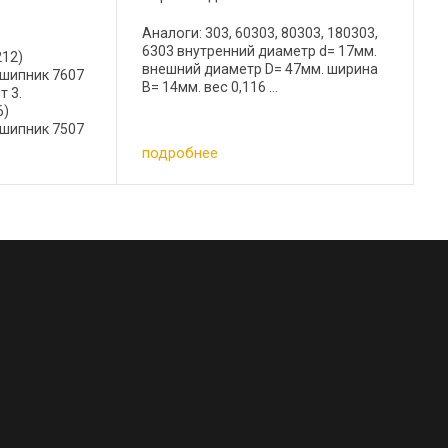
Аналоги: 303, 60303, 80303, 180303,
6303 внутренний диаметр d= 17мм.
212)
внешний диаметр D= 47мм. ширина
дшипник 7607
B= 14мм. вес 0,116 ...
т 3.
6)
дшипник 7507
т 5.
подробнее
) упорный 2
08) 2 шт 7.