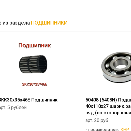
 из раздела
ПОДШИПНИКИ
3КК30х35х46Е Подшипник
50408 (6408N) Под
40х110х27 шарик.ра
арт. 5 рублей
ряд.(со стопор.кан
арт. 20 руб
производитель:
КНР