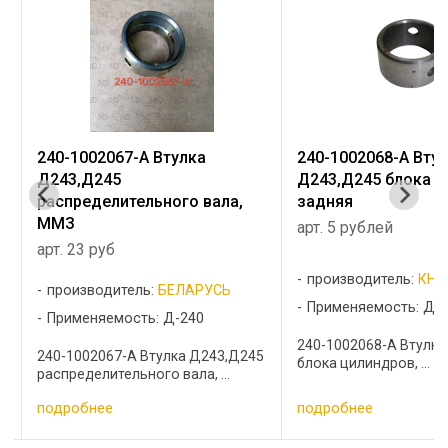
240-1002068-А Втулка
240-1002068-А Вту
Д243,Д245 блока цилиндров,
Д243,Д245 блока 
задняя
задняя, ММЗ
арт. 5 рублей
арт. 20 рублей
производитель:
КНР
производитель:
БЕ
Применяемость: Д-240
Применяемость: Д-
240-1002068-А Втулка Д243,Д245
240-1002068-А Втулк
45
блока цилиндров, ...
блока цилиндров, задн
подробнее
подробнее