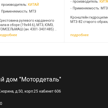
производитель:
КИТ
производитель:
КИТАЙ
Применяемость: МТЗ
Применяемость: МТЗ
Кронштейн гидроцили
Крестовина рулевого карданного
МТЗ-82 старого образца
вала в сборе (19х44.6), МТЗ, ЮМЗ,
ГОМСЕЛЬМАШ (ан. 4301-3401485) ...
подробнее
подробнее
й дом "Мотордеталь"
 Кнорина, д.50, корп.25 кабинет 606
00