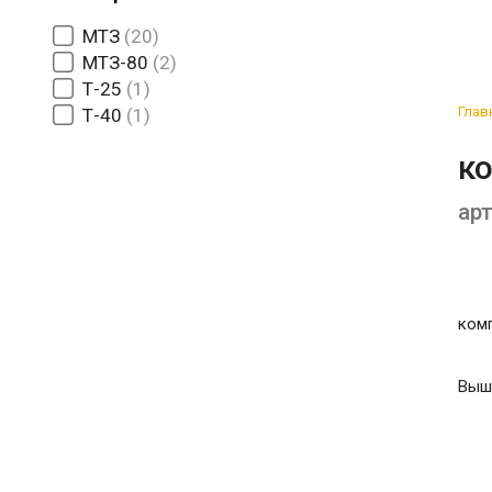
МТЗ
20
МТЗ-80
2
Т-25
1
Глав
Т-40
1
к
арт
ком
Выш