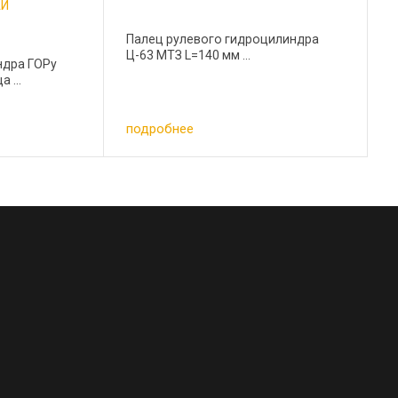
АЙ
Палец рулевого гидроцилиндра
Ц-63 МТЗ L=140 мм ...
ндра ГОРу
 ...
подробнее