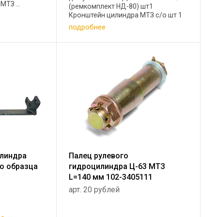
ТЗ ...
(ремкомплект НД-80) шт1
Кронштейн цилиндра МТЗ с/о шт 1
Гидроцилиндр отверстия в одной
подробнее
плоскости шт 1 S24х1210 D-12.2SN
0-90 РВД 1522В-3407100-03 под ...
илиндра
Палец рулевого
го образца
гидроцилиндра Ц-63 МТЗ
L=140 мм 102-3405111
арт. 20 рублей