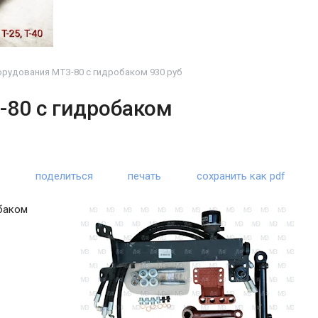
рудования МТЗ-80 с гидробаком 930 руб
-80 с гидробаком
поделиться
печать
сохранить как pdf
баком