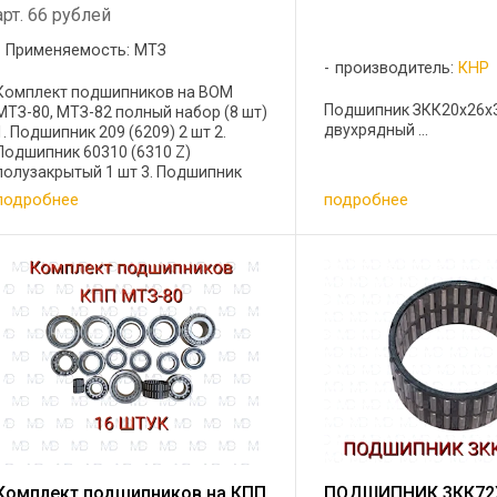
арт. 66 рублей
Применяемость: МТЗ
производитель:
КНР
Комплект подшипников на ВОМ
Подшипник ЗКК20x26x
МТЗ-80, МТЗ-82 полный набор (8 шт)
двухрядный ...
1. Подшипник 209 (6209) 2 шт 2.
Подшипник 60310 (6310 Z)
полузакрытый 1 шт 3. Подшипник
208 (6208) 1 шт 4. Подшипник 210
подробнее
подробнее
(6210) 1 шт 5. Подшипник
ЗКК20x26x34Е двухрядный
игольчатый 3 ...
Комплект подшипников на КПП
ПОДШИПНИК 3КК72