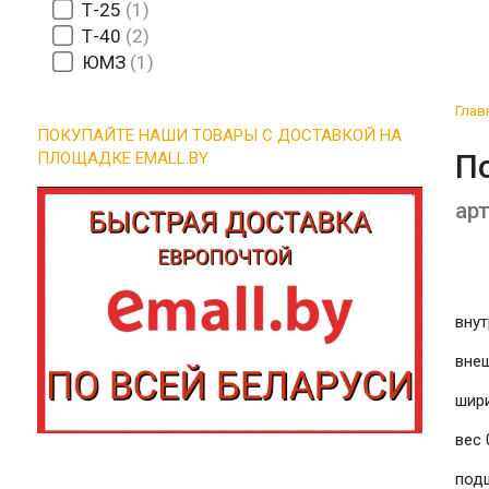
Т-25
1
Т-40
2
ЮМЗ
1
Глав
ПОКУПАЙТЕ НАШИ ТОВАРЫ С ДОСТАВКОЙ НА
П
ПЛОЩАДКЕ EMALL.BY
арт
внут
внеш
шири
вес 
под