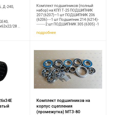
Комплект подшипников (полный
, Д-240,
набор) на КПП Т-25 ПОДШИПНИК
207 (6207)—1 шт ПОДШИПНИК 206
(6206)---1 шт Подшипник 214 (6214)-
GE40,
-------2 шт ПОДШИПНИК 305 (6305) -1
62х22/28 ...
шт ПОДШИПНИК 306 (6306/306К5)—
подробнее
1 шт ПОДШИПНИК 308 (6308)------2
шт ПОДШИПНИК 50308 ...
26x34Е
Комплект подшипников на
атый
корпус сцепления
(промежутка) МТЗ-80