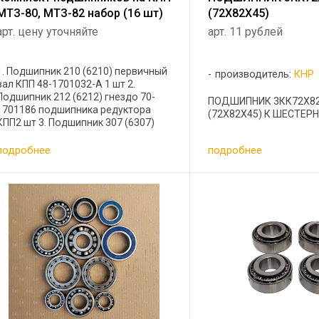
МТЗ-80, МТЗ-82 набор (16 шт)
(72X82X45)
арт. цену уточняйте
арт. 11 рублей
1. Подшипник 210 (6210) первичный
производитель:
КНР
вал КПП 48-1701032-А 1 шт 2.
Подшипник 212 (6212) гнездо 70-
ПОДШИПНИК 3КК72Х8
1701186 подшипника редуктора
(72X82X45) К ШЕСТЕРНЕ 
КПП2 шт 3. Подшипник 307 (6307)
гнездо 70-1701186 подшипника
редуктора КПП1 шт 4. Подшипник
подробнее
подробнее
60210 (6210 Z) полузакрытый
гнездо ...