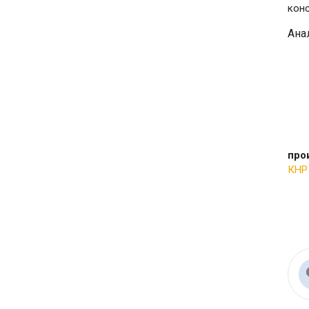
кон
Анал
про
КНР