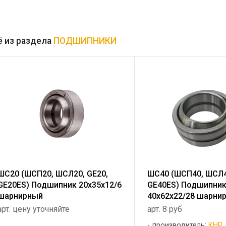
 из раздела
ПОДШИПНИКИ
ШС20 (ШСП20, ШСЛ20, GE20,
ШС40 (ШСП40, ШСЛ4
GE20ES) Подшипник 20х35х12/6
GE40ES) Подшипни
шарнирный
40х62х22/28 шарни
арт. цену уточняйте
арт. 8 руб
производитель:
КНР