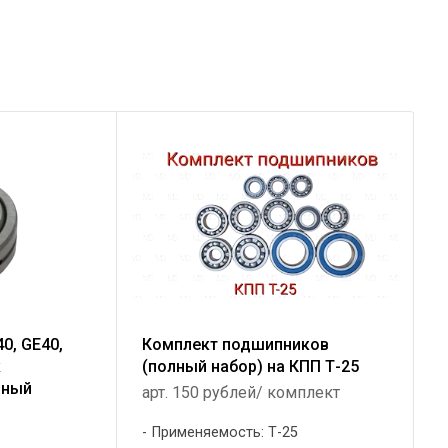
0, GE40,
Комплект подшипников
к
(полный набор) на КПП Т-25
рный
арт. 150 рублей/ комплект
Применяемость: Т-25