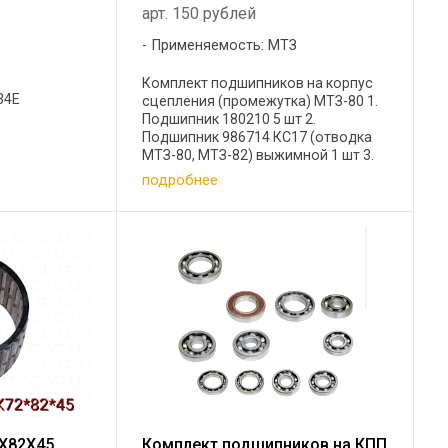
арт. 150 рублей
Применяемость: МТЗ
Комплект подшипников на корпус
34Е
сцепления (промежутка) МТЗ-80 1.
Подшипник 180210 5 шт 2.
Подшипник 986714 КС17 (отводка
МТЗ-80, МТЗ-82) выжимной 1 шт 3.
Подшипник 942/40 (НК405032)
подробнее
игольчатый 1 шт 4. Подшипник
50306 (6306 N) с канавкой под
стопор 1 ...
Х82Х45
Комплект подшипников на КПП