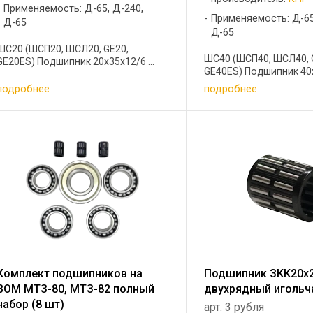
Применяемость: Д-65, Д-240,
Применяемость: Д-65
Д-65
Д-65
ШС20 (ШСП20, ШСЛ20, GE20,
ШС40 (ШСП40, ШСЛ40, 
GE20ES) Подшипник 20х35х12/6 ...
GE40ES) Подшипник 40х
подробнее
подробнее
Комплект подшипников на
Подшипник ЗКК20x
ВОМ МТЗ-80, МТЗ-82 полный
двухрядный игольч
набор (8 шт)
арт. 3 рубля