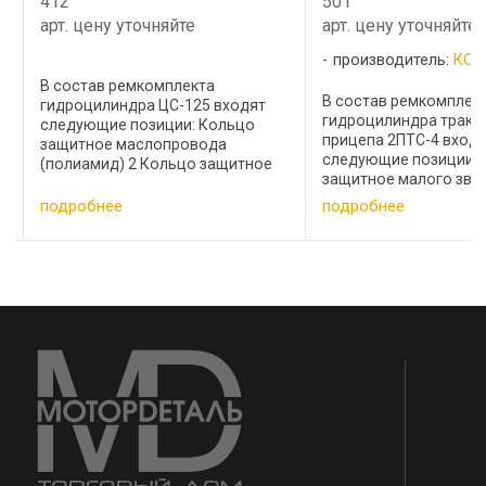
412
501
арт. цену уточняйте
арт. цену уточняйте
Ц
производитель:
КОМ
В состав ремкомплекта
В состав ремкомплек
гидроцилиндра ЦС-125 входят
гидроцилиндра тракт
следующие позиции: Кольцо
прицепа 2ПТС-4 вход
защитное маслопровода
Т
следующие позиции: 
(полиамид) 2 Кольцо защитное
защитное малого зве
манжеты штока (полиамид) 2
Т
(полиамид)-1 шт 2. К
Кольцо защитное поршня
подробнее
подробнее
защитное среднего з
(полиамид) 2 Кольцо защитное
Т
(полиамид)-1шт 3. Ко
крышки (полиамид) 1 Кольцо
защитное большого з
заглушки 4 ...
(полиамид)-1шт 4. Коль