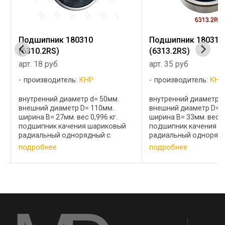
Подшипник 180310
Подшипник 180313
(6310.2RS)
(6313.2RS)
арт. 18 руб
арт. 35 руб
производитель:
КНР
производитель:
КНР
внутренний диаметр d= 50мм.
внутренний диаметр d
внешний диаметр D= 110мм.
внешний диаметр D= 
ширина B= 27мм. вес 0,996 кг.
ширина B= 33мм. вес 3.
подшипник качения шариковый
подшипник качения 
радиальный однорядный с
радиальный одноряд
двухсторонней защитой и
двухсторонней защит
подробнее
подробнее
уплотнением из резины или
уплотнением из резин
пластмассы Аналоги:310, 50310,
пластмассы Аналоги: 3
60310, 80310, 180310, ...
60313, 80313, 180313, ..