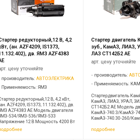
Стартер редукторный,12 В, 4,2
Стартер двигатель 
кВт, (ан. AZF4209, IS1373,
зуб., КамАЗ, ЛИАЗ, 
11.132.402), дв. ЯМЗ AZF4383
ЛАЗ СТ142Б2 AE
AE
арт. цену уточняйте
арт. цену уточняйте
производитель:
АВТ
производитель:
АВТОЭЛЕКТРИКА
Применяемость: КА
Применяемость: ЯМЗ
Стартердвигатель КамАЗ
Стартер редукторный,12 В, 4,2 кВт,
КамАЗ, ЛИАЗ, УРАЛ, ЗИ
(ан. AZF4209, IS1373, 11.132.402), дв.
СТ142Б2 AE Модель дв
ЯМЗ AZF4383 AE Модель двигателя
КамАЗ-740.3/КамАЗ-74
ЯМЗ-534/ЯМЗ-536/ЯМЗ-533
КамАЗ-740.30-260/Кам
Напряжение 12 В Мощность 4200 Вт
260 Аналоги 2501.3708
Количество зубьев 9 Кросс-коды
подробнее
подробнее
11/AZJ3367/5432.3708
AZF 4209/ IS ...
...