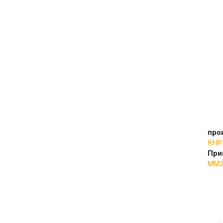
про
КНР
При
ММ