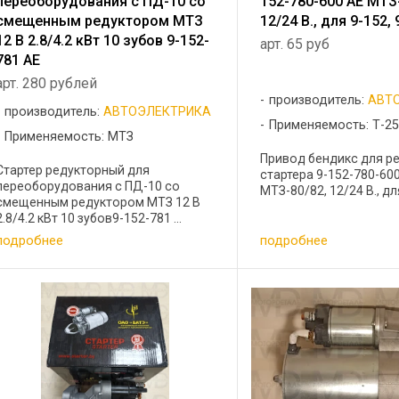
переоборудования с ПД-10 со
152-780-600 АЕ МТЗ
смещенным редуктором МТЗ
12/24 В., для 9-152,
12 В 2.8/4.2 кВт 10 зубов 9-152-
арт. 65 руб
781 AE
арт. 280 рублей
производитель:
АВТ
производитель:
АВТОЭЛЕКТРИКА
Применяемость: Т-25
Применяемость: МТЗ
Привод бендикс для р
Стартер редукторный для
стартера 9-152-780-60
переоборудования с ПД-10 со
МТЗ-80/82, 12/24 В., для 
смещенным редуктором МТЗ 12 В
2.8/4.2 кВт 10 зубов9-152-781 ...
подробнее
подробнее