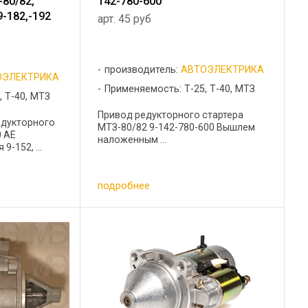
-80/82,
142-780-600
 9-182,-192
арт. 45 руб
производитель:
АВТОЭЛЕКТРИКА
ОЭЛЕКТРИКА
Применяемость: Т-25, Т-40, МТЗ
, Т-40, МТЗ
Привод редукторного стартера
едукторного
МТЗ-80/82 9-142-780-600 Вышлем
0 АЕ
наложенным ...
9-152, ...
подробнее