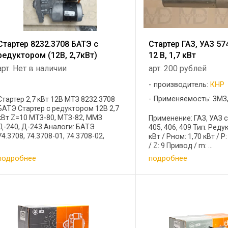
Стартер 8232.3708 БАТЭ с
Стартер ГАЗ, УАЗ 57
редуктором (12В, 2,7кВт)
12 В, 1,7 кВт
арт. Нет в наличии
арт. 200 рублей
производитель:
КНР
Применяемость: ЗМЗ
Стартер 2,7 кВт 12В МТЗ 8232.3708
БАТЭ Стартер с редуктором 12В 2,7
кВт Z=10 МТЗ-80, МТЗ-82, ММЗ
Применение: ГАЗ, УАЗ с
Д-240, Д-243 Аналоги: БАТЭ
405, 406, 409 Тип: Реду
74.3708, 74.3708-01, 74.3708-02,
кВт / Pном: 1,70 кВт / P
8232.3708, СТ14М.3708000 MAHLE
/ Z: 9 Привод / m: ...
MS185, MS202, AZJ3124 Юбана
подробнее
подробнее
123708101, 123708501 SLOVAK ...