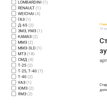
LOMBARDINI
1
RENAULT
1
WEICHAI
4
ГАЗ
1
Глав
Д-65
2
10 з
ЗМЗ, УМЗ
1
КАМАЗ
2
С
ММЗ
2
ММЗ-3LD
1
з
МТЗ
18
СМД
4
арт
Т-25
2
Т-25, Т-40
7
Т-40
2
УАЗ
1
Стар
ЮМЗ
2
доп
ЯМЗ
2