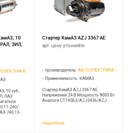
КамАЗ, 10
Стартер КамАЗ AZJ 3367 AE
УРАЛ, ЗИЛ,
арт. цену уточняйте
производитель:
АВТОЭЛЕКТРИКА
ОЭЛЕКТРИКА
Применяемость: КАМАЗ
МАЗ
Стартер КамАЗ AZJ 3367 AE
, 10 зуб.,
Напряжение 24 В Мощность 8000 Вт
Л, ЛАЗ
Аналоги СТ142Б2/AZJ3436/AZJ ...
игателя
0.11-240/
АЗ-740.13-
-
подробнее
-10/1101086