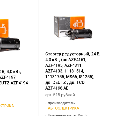
Стартер редукторный, 24 В,
4,0 кВт, (ан.AZF4161,
AZF4195, AZF4311,
AZF4133, 11131514,
В, 4,0 кВт,
11131755, MS66, IS1255),
AZF4197,
дв. DEUTZ , дв. TCD
DEUTZ AZF4194
AZF4198 AE
арт. 515 рублей
производитель:
КТРИКА
АВТОЭЛЕКТРИКА
Применяемость: Deutz